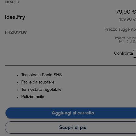
IDEALFRY
79,90 €
IdealFry
169,90 €
Prezzo suggerito
FH2101/1.W
Importo IVA inc
14,41 € di (
Confronta
Tecnologia Rapid SHS
Facile da scuotere
Termostato regolabile
Pulizia facile
Aggiungi al carrello
Scopri di più