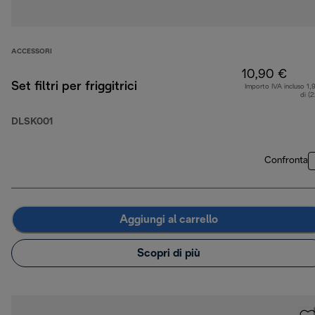
ACCESSORI
10,90 €
Set filtri per friggitrici
Importo IVA incluso 1,
di (
DLSK001
Confronta
Aggiungi al carrello
Scopri di più