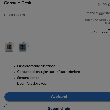
Capsule Desk
64,99 €
Prezzo suggerito
HFX10B03.GR
Importo IVA incluso 7,
di (
Confronta
Funzionamento silenzioso
Consumo di energia<sup>1</sup> inferiore
Sempre con te
Il comfort dove vuoi
Avvisami
Scopri di più