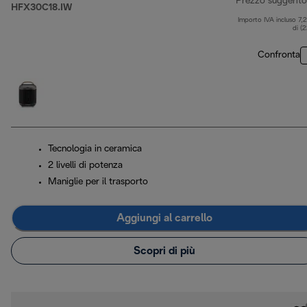
Prezzo suggerito
HFX30C18.IW
Importo IVA incluso 7,
di (
Confronta
Tecnologia in ceramica
2 livelli di potenza
Maniglie per il trasporto
Aggiungi al carrello
Scopri di più