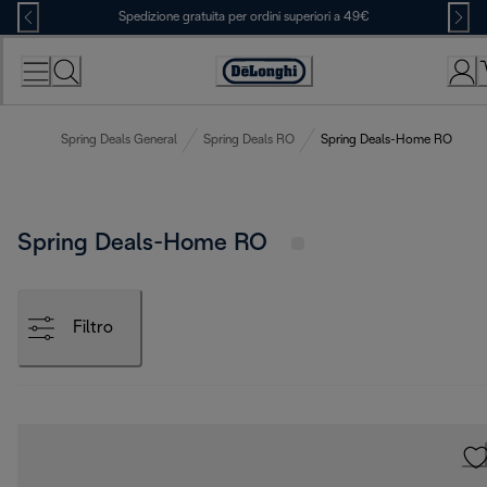
Skip
Spedizione gratuita per ordini superiori a 49€
to
Content
Accessibility
Statement
Spring Deals General
Spring Deals RO
Spring Deals-Home RO
Spring Deals-Home RO
Filtro