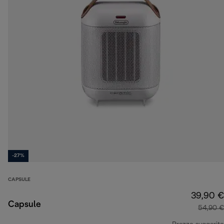
-27%
CAPSULE
39,90 €
Capsule
54,90 €