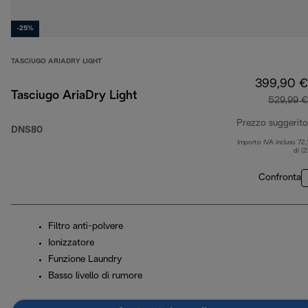
-25%
TASCIUGO ARIADRY LIGHT
399,90 €
Tasciugo AriaDry Light
529,99 €
Prezzo suggerito
DNS80
Importo IVA incluso 72,
di (
Confronta
Filtro anti-polvere
Ionizzatore
Funzione Laundry
Basso livello di rumore