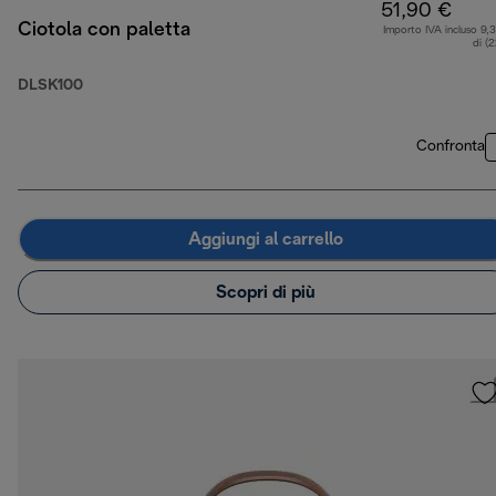
51,90 €
Ciotola con paletta
Importo IVA incluso 9,
di (
DLSK100
Confronta
Aggiungi al carrello
Scopri di più