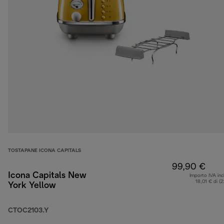
TOSTAPANE ICONA CAPITALS
99,90 €
Icona Capitals New
Importo IVA inc
18,01 € di (
York Yellow
CTOC2103.Y