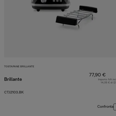
TOSTAPANE BRILLANTE
77,90 €
Brillante
Importo IVA inc
14,05 € di (
CTJ2103.BK
Confronta