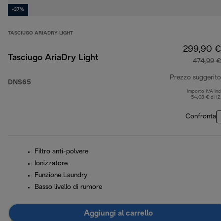
-37%
TASCIUGO ARIADRY LIGHT
299,90 €
Tasciugo AriaDry Light
474,99 €
Prezzo suggerito
DNS65
Importo IVA inc
54,08 € di (
Confronta
Filtro anti-polvere
Ionizzatore
Funzione Laundry
Basso livello di rumore
Aggiungi al carrello