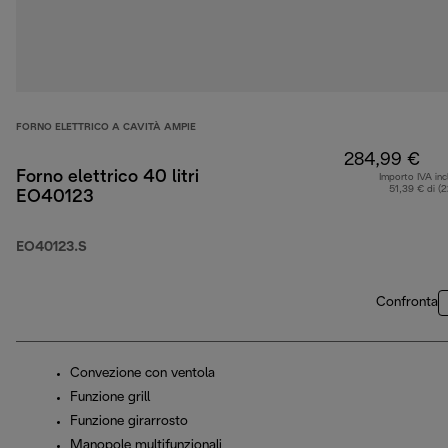
FORNO ELETTRICO A CAVITÀ AMPIE
284,99 €
Forno elettrico 40 litri
Importo IVA inc
51,39 € di (
EO40123
EO40123.S
Confronta
Convezione con ventola
Funzione grill
Funzione girarrosto
Manopole multifunzionali