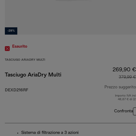
-29%
Esaurito
TASCIUGO ARIADRY MULTI
269,90 €
Tasciugo AriaDry Multi
379,99 €
Prezzo suggerito
DEXD216RF
Importo IVA inc
48,67 € di (
Confronta
Sistema di filtrazione a 3 azioni