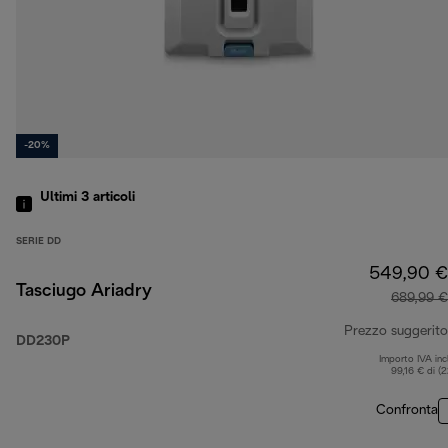
-20%
Ultimi 3
articoli
SERIE DD
549,90 €
Tasciugo Ariadry
689,99 €
Prezzo suggerito
DD230P
Importo IVA inc
99,16 € di (
Confronta