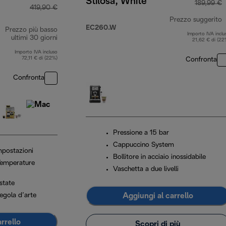
Stilosa, White
189,99 €
419,90 €
Prezzo suggerito
EC260.W
Prezzo più basso
Importo IVA inclu
p
ultimi 30 giorni
21,62 € di (22
Importo IVA incluso
72,11 € di (22%)
Confronta
Confronta
Pressione a 15 bar
Cappuccino System
mpostazioni
Bollitore in acciaio inossidabile
Temperature
Vaschetta a due livelli
state
Aggiungi al carrello
regola d’arte
rrello
Scopri di più