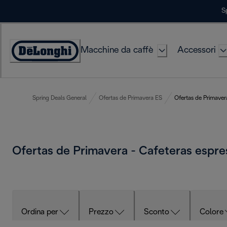
Skip
S
to
Content
Macchine da caffè
Accessori
Accessibility
Statement
Spring Deals General
Ofertas de Primavera ES
Ofertas de Primaver
Ofertas de Primavera - Cafeteras espr
Ordina per
Prezzo
Sconto
Colore