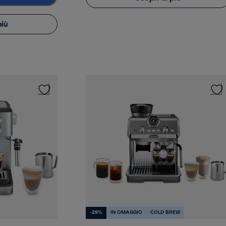
più
-29%
IN OMAGGIO
COLD BREW