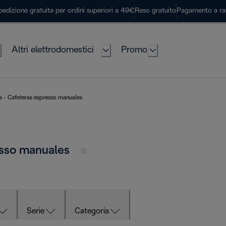
pedizione gratuita per ordini superiori a 49€
Reso gratuito
Pagamento a ra
Altri elettrodomestici
Promo
a - Cafeteras espresso manuales
esso manuales
Serie
Categoria