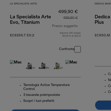
LA SPECIALISTA ARTE
DEDICA MAE
499,90 €
La Specialista Arte
Dedica
699,90 €
Evo, Titanium
Plus
Prezzo suggerito
Importo IVA incluso
prezzo originale 6
EC9255.T EX:2
EC950.M
90,15 € di (22%)
Confronta
Ca
N
Tecnologia Active Temperature
C
Control
C
3 bevande preimpostate
Scopri i tuoi preferiti