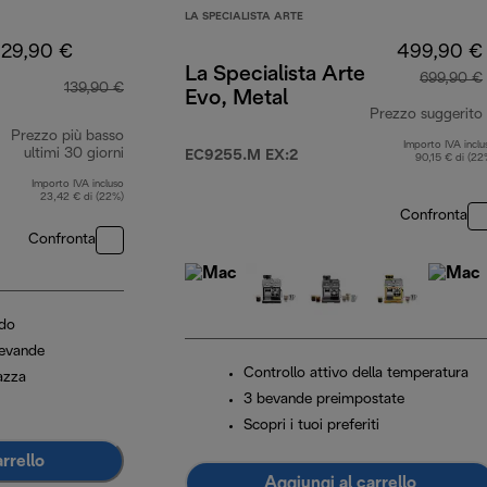
LA SPECIALISTA ARTE
129,90 €
499,90 €
La Specialista Arte
699,90 €
139,90 €
Evo, Metal
Prezzo suggerito
Prezzo più basso
Importo IVA inclu
ultimi 30 giorni
EC9255.M EX:2
90,15 € di (22
Importo IVA incluso
23,42 € di (22%)
Confronta
Confronta
ido
bevande
Controllo attivo della temperatura
tazza
3 bevande preimpostate
Scopri i tuoi preferiti
rrello
Aggiungi al carrello