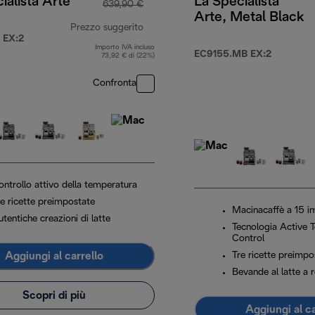
ialista Arte
La Specialista
639,90 €
Arte, Metal Black
Prezzo suggerito
 EX:2
Importo IVA incluso
599,99 €
prezzo originale 639,90 €
EC9155.MB EX:2
73,92 € di (22%)
Confronta
ontrollo attivo della temperatura
re ricette preimpostate
Macinacaffè a 15 i
tentiche creazioni di latte
Tecnologia Active 
Control
Aggiungi al carrello
Tre ricette preimpo
Bevande al latte a 
Scopri di più
Aggiungi al ca