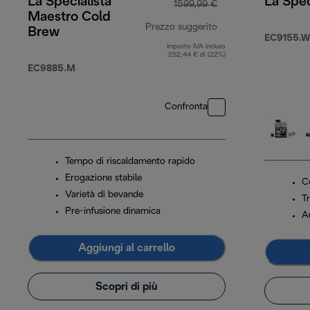
La Specialista
La Spec
1599,99 €
Maestro Cold
Prezzo suggerito
Brew
EC9155.W
Importo IVA incluso
prezzo originale 1
252,44 € di (22%)
EC9885.M
Confronta
Tempo di riscaldamento rapido
Erogazione stabile
C
Varietà di bevande
T
Pre-infusione dinamica
Au
Aggiungi al carrello
Scopri di più