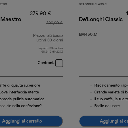
STRO
DE'LONGHI CLASSIC
379,90 €
 Maestro
De'Longhi Classic
399,90 €
EM450.M
Prezzo più basso
99,90 €
ultimi 30 giorni
Importo IVA incluso
68,51 € di (22%)
Confronta
ffè di qualità superiore
Riscaldamento rap
uova interfaccia utente
Grande varietà di 
omoda pulizia automatica
Il tuo caffè, la tua 
osa c’è nella confezione?
Facile da usare
Aggiungi al carrello
Aggiungi al ca