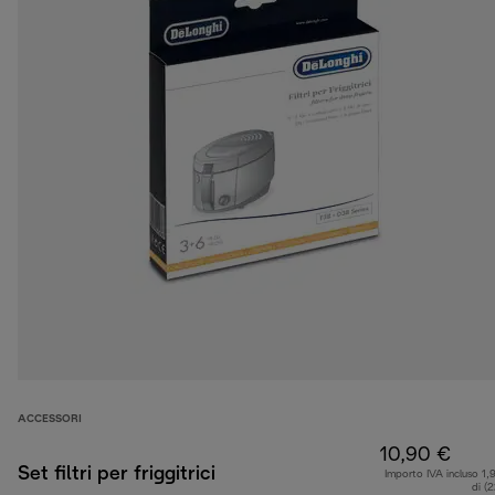
ACCESSORI
10,90 €
Set filtri per friggitrici
Importo IVA incluso 1,
di (