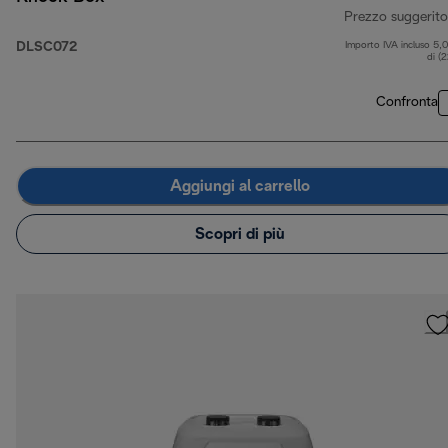
Prezzo suggerito
DLSC072
Importo IVA incluso 5,
di (
Confronta
Aggiungi al carrello
Scopri di più