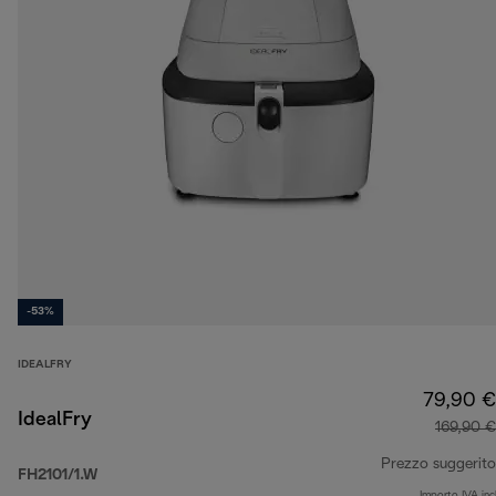
-53%
IDEALFRY
79,90 €
IdealFry
169,90 €
Prezzo suggerito
FH2101/1.W
Importo IVA inc