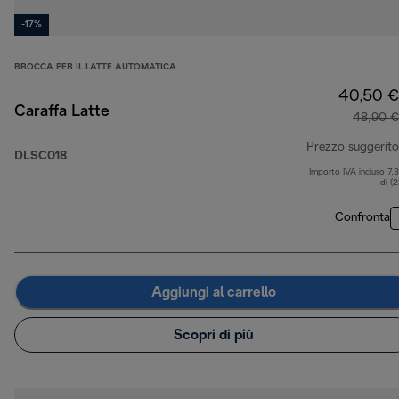
-17%
BROCCA PER IL LATTE AUTOMATICA
40,50 €
Caraffa Latte
48,90 €
Prezzo suggerito
DLSC018
Importo IVA incluso 7,
di (
Confronta
Aggiungi al carrello
Scopri di più