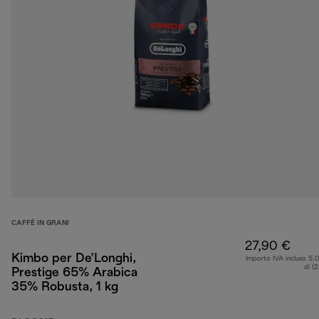
CAFFÈ IN GRANI
27,90 €
Kimbo per De’Longhi,
Importo IVA incluso 5,
di (
Prestige 65% Arabica
35% Robusta, 1 kg