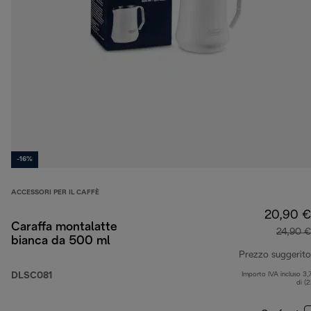
-16%
ACCESSORI PER IL CAFFÈ
20,90 €
Caraffa montalatte
24,90 €
bianca da 500 ml
Prezzo suggerito
DLSC081
Importo IVA incluso 3,
di (