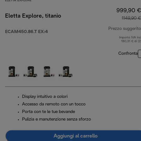
ELETTA EXPLORE
999,90 €
Eletta Explore, titanio
1149,90 €
Prezzo suggerito
ECAM450.86.T EX:4
Importo IVA inc
180,31 € di (
Confronta
Display intuitivo a colori
Accesso da remoto con un tocco
Porta con te le tue bevande
Pulizia e manutenzione senza sforzo
Aggiungi al carrello