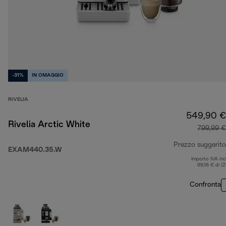
-31%
IN OMAGGIO
RIVELIA
549,90 €
Rivelia Arctic White
799,99 €
Prezzo suggerito
EXAM440.35.W
Importo IVA inc
99,16 € di (
Confronta