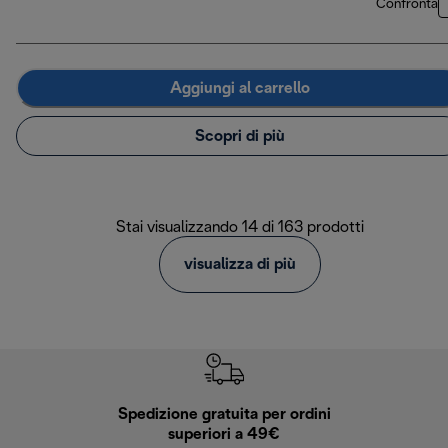
Confronta
Aggiungi al carrello
Scopri di più
Stai visualizzando 14 di 163 prodotti
visualizza di più
Spedizione gratuita per ordini
R
superiori a 49€