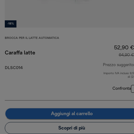
-18%
BROCCA PER IL LATTE AUTOMATICA
52,90 €
Caraffa latte
64,90 €
Prezzo suggerito
DLSC014
Importo IVA incluso 9,
di (
Confronta
Aggiungi al carrello
Scopri di più