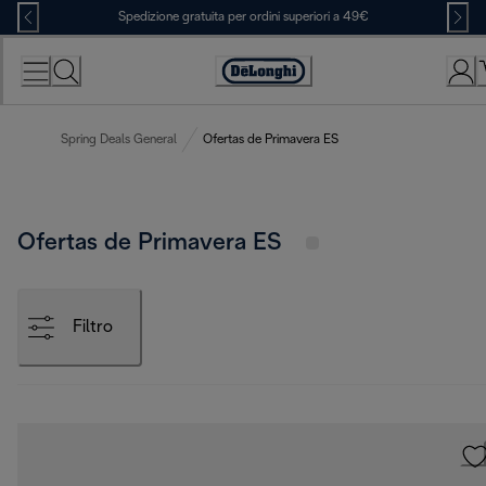
Skip
Spedizione gratuita per ordini superiori a 49€
to
Content
Accessibility
Statement
Spring Deals General
Ofertas de Primavera ES
Ofertas de Primavera ES
Filtro