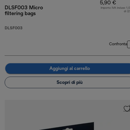
5,90 €
DLSF003 Micro
Importo IVA incluso 1,
di (
filtering bags
DLSF003
Confronta
Aggiungi al carrello
Scopri di più