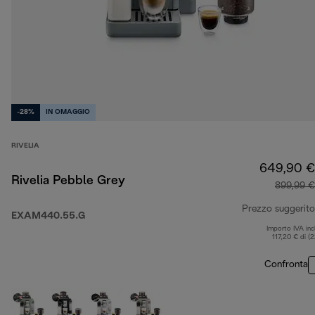
-28%
IN OMAGGIO
RIVELIA
649,90 €
Rivelia Pebble Grey
899,99 €
Prezzo suggerito
EXAM440.55.G
Importo IVA inc
117,20 € di (
Confronta