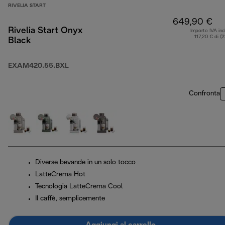
RIVELIA START
649,90 €
Rivelia Start Onyx
Importo IVA inc
117,20 € di (
Black
EXAM420.55.BXL
Confronta
Diverse bevande in un solo tocco
LatteCrema Hot
Tecnologia LatteCrema Cool
Il caffè, semplicemente