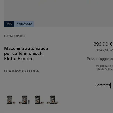
-14%
IN OMAGGIO
ELETTA EXPLORE
899,90 €
Macchina automatica
1049,90 €
per caffè in chicchi
Eletta Explore
Prezzo suggerito
Importo IVA inc
162,28 € di (
ECAM452.67.G EX:4
Confronta