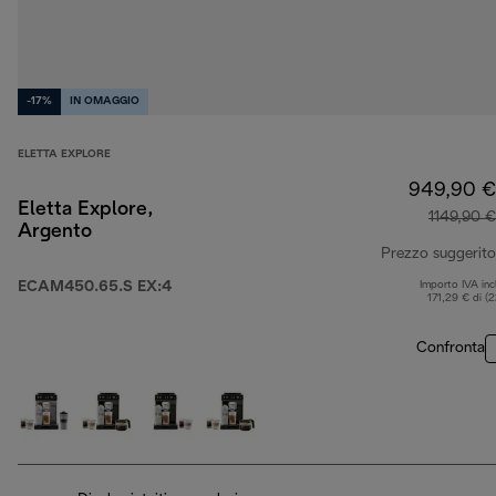
-17%
IN OMAGGIO
ELETTA EXPLORE
949,90 €
Eletta Explore,
1149,90 €
Argento
Prezzo suggerito
ECAM450.65.S EX:4
Importo IVA inc
171,29 € di (
Confronta