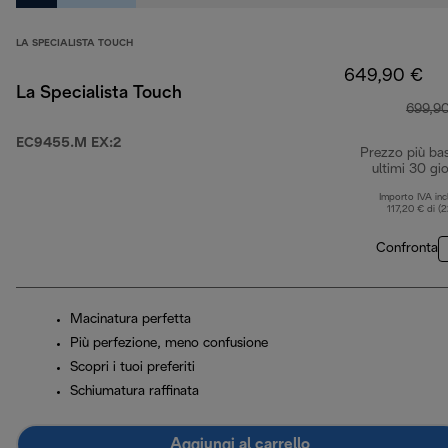
LA SPECIALISTA TOUCH
649,90 €
La Specialista Touch
699,9
EC9455.M EX:2
Prezzo più ba
ultimi 30 gio
Importo IVA inc
117,20 € di (
Confronta
Macinatura perfetta
Più perfezione, meno confusione
Scopri i tuoi preferiti
Schiumatura raffinata
Aggiungi al carrello