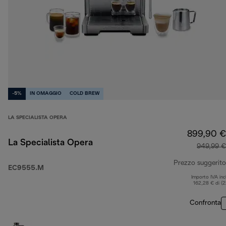
-5%
IN OMAGGIO
COLD BREW
LA SPECIALISTA OPERA
899,90 €
La Specialista Opera
949,99 €
Prezzo suggerito
EC9555.M
Importo IVA inc
162,28 € di (
Confronta