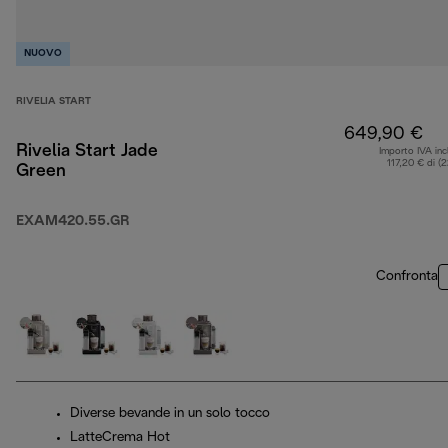
NUOVO
RIVELIA START
649,90 €
Rivelia Start Jade
Importo IVA inc
117,20 € di (
Green
EXAM420.55.GR
Confronta
Diverse bevande in un solo tocco
LatteCrema Hot