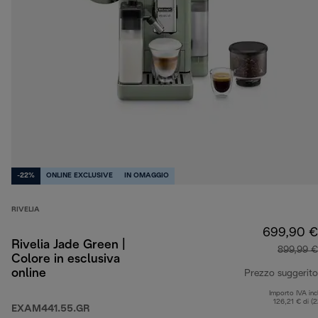
-22%
ONLINE EXCLUSIVE
IN OMAGGIO
RIVELIA
699,90 €
Rivelia Jade Green |
899,99 €
Colore in esclusiva
online
Prezzo suggerito
Importo IVA inc
126,21 € di (
EXAM441.55.GR