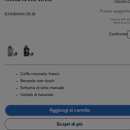
799,99 €
Prezzo suggerito
EXAM440.35.W
Importo IVA inc
99,16 € di (
Confronta
Caffè macinato fresco
Bevande one-touch
Schiuma di latte manuale
Varietà di bevande
Aggiungi al carrello
Scopri di più