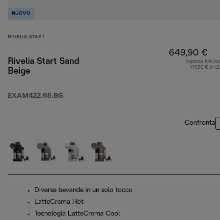
NUOVO
RIVELIA START
649,90 €
Rivelia Start Sand
Importo IVA inc
117,20 € di (
Beige
EXAM422.55.BG
Confronta
Diverse bevande in un solo tocco
LatteCrema Hot
Tecnologia LatteCrema Cool