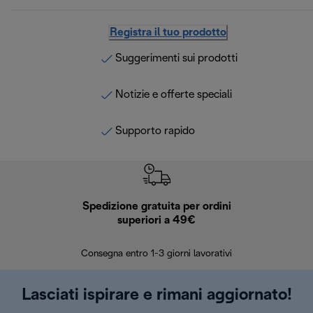
Registra il tuo prodotto
Suggerimenti sui prodotti
Notizie e offerte speciali
Supporto rapido
Spedizione gratuita per ordini
R
superiori a 49€
30 giorn
Consegna entro 1-3 giorni lavorativi
Lasciati ispirare e rimani aggiornato!