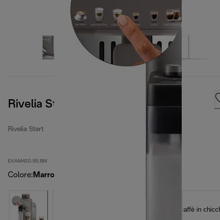
Rivelia Start Umber Brown
Rivelia Start
EXAM420.55.BW
Colore
:
Marrone