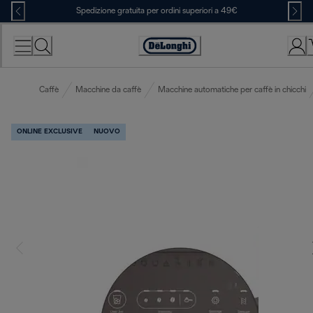
Skip
Spedizione gratuita per ordini superiori a 49€
to
Content
Accessibility
Statement
Caffè
Macchine da caffè
Macchine automatiche per caffè in chicchi
ONLINE EXCLUSIVE
NUOVO