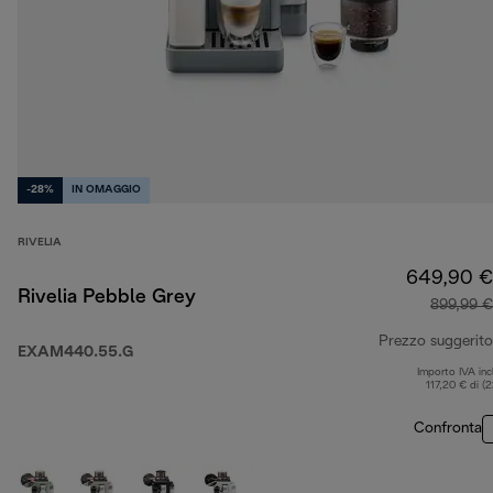
-28%
IN OMAGGIO
RIVELIA
649,90 €
Rivelia Pebble Grey
899,99 €
Prezzo suggerito
EXAM440.55.G
Importo IVA inc
117,20 € di (
Confronta