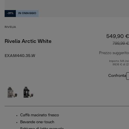
-31%
IN OMAGGIO
RIVELIA
549,90 €
Rivelia Arctic White
799,99 €
Prezzo suggerito
EXAM440.35.W
Importo IVA inc
99,16 € di (
Confronta
Caffè macinato fresco
Bevande one-touch