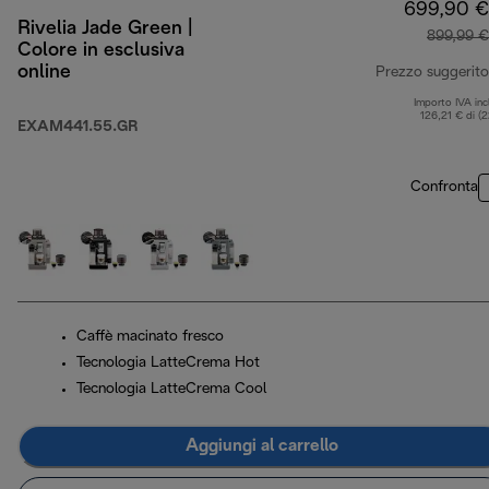
699,90 €
Rivelia Jade Green |
899,99 €
Colore in esclusiva
online
Prezzo suggerito
Importo IVA inc
126,21 € di (
EXAM441.55.GR
Confronta
Caffè macinato fresco
Tecnologia LatteCrema Hot
Tecnologia LatteCrema Cool
Aggiungi al carrello