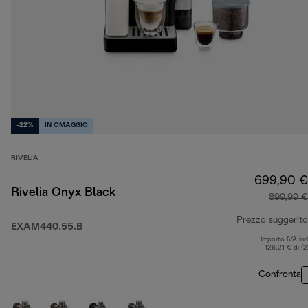
-22%
IN OMAGGIO
RIVELIA
699,90 €
Rivelia Onyx Black
899,99 €
Prezzo suggerito
EXAM440.55.B
Importo IVA inc
126,21 € di (
Confronta