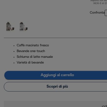
Importo IVA inc
99,16 € di (
Confronta
Caffè macinato fresco
Bevande one-touch
Schiuma di latte manuale
Varietà di bevande
Aggiungi al carrello
Scopri di più