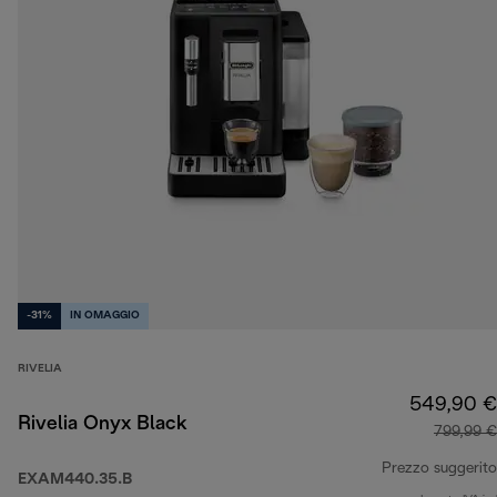
-31%
IN OMAGGIO
RIVELIA
549,90 €
Rivelia Onyx Black
799,99 €
Prezzo suggerito
EXAM440.35.B