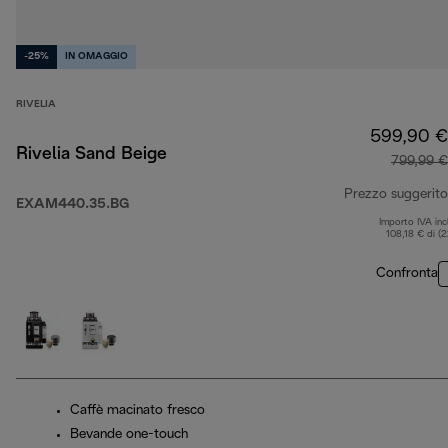
-25%
IN OMAGGIO
RIVELIA
599,90 €
Rivelia Sand Beige
799,99 €
Prezzo suggerito
EXAM440.35.BG
Importo IVA inc
108,18 € di (
Confronta
Caffè macinato fresco
Bevande one-touch