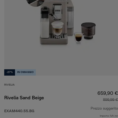
-27%
IN OMAGGIO
RIVELIA
659,90 €
Rivelia Sand Beige
899,99 €
Prezzo suggerito
EXAM440.55.BG
Importo IVA inc