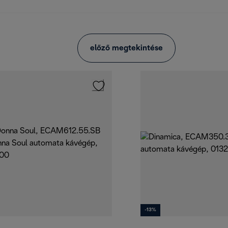
előző megtekintése
-13%