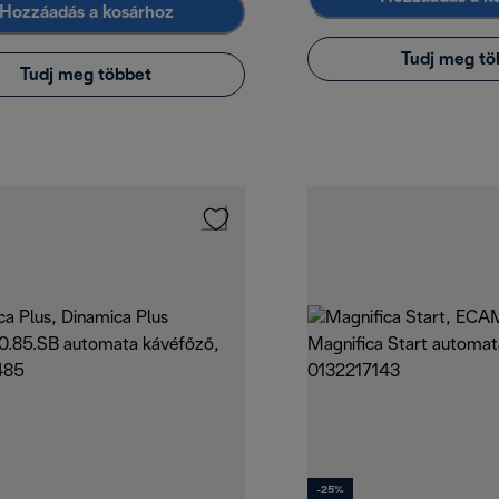
Hozzáadás a kosárhoz
Tudj meg tö
Tudj meg többet
-25%