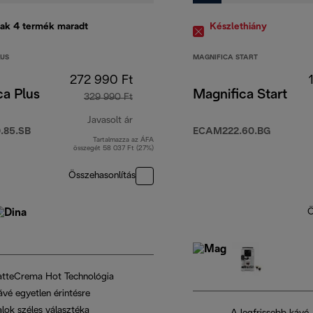
ak 4 termék maradt
Készlethiány
LUS
MAGNIFICA START
272 990 Ft
ca Plus
Magnifica Start
329 990 Ft
Javasolt ár
.85.SB
ECAM222.60.BG
Tartalmazza az ÁFA
eredeti ár 329 990 Ft
összegét 58 037 Ft (27%)
Összehasonlítás
Ö
atteCrema Hot Technológia
ávé egyetlen érintésre
alok széles választéka