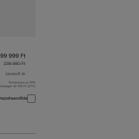
199 999 Ft
239 990 Ft
Javasolt ár
Tartalmazza az ÁFA
eredeti ár 239 990 Ft
összegét 42 519 Ft (27%)
sszehasonlítás