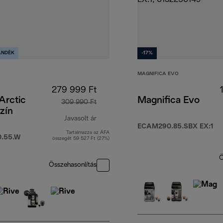
ÁNDÉK
-17%
MAGNIFICA EVO
279 999 Ft
 Arctic
Magnifica Evo
309 990 Ft
zín
Javasolt ár
ECAM290.85.SBX EX:1
Tartalmazza az ÁFA
Ft
eredeti ár 309 990 Ft
.55.W
összegét 59 527 Ft (27%)
Ö
Összehasonlítás