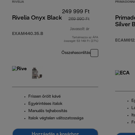
RIVELIA
PRIMADONNA
249 999 Ft
Rivelia Onyx Black
Primad
269 990 Ft
Silver 
Javasolt ár
EXAM440.35.B
Tartalmazza az ÁFA
eredeti ár 269 990 Ft
ECAM612
összegét 53 149 Ft (27%)
Összehasonlítás
Frissen őrölt kávé
E
Egyérintéses italok
L
Manuális tejhabosítás
It
Italok végtelen változatossága
Fr
Hozzáadás a kosárhoz