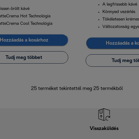
A legfrissebb kávé
issen őrölt kávé
Könnyed vezérlés
atteCrema Hot Technológia
Tökéletesen krémes
atteCrema Cool Technológia
Változatosság egyet
Hozzáadás a kosárhoz
Hozzáadás a k
Tudj meg többet
Tudj meg tö
25 terméket tekintettél meg 25 termékből
Visszaküldés