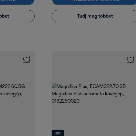
bbet
Tudj meg többet
-25%