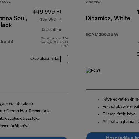
 SOUL
DINAMICA
449 999 Ft
onna Soul,
Dinamica, White
499 990 Ft
Black
Javasolt ár
ECAM350.35.W
Tartalmazza az ÁFA
eredeti ár 499 990 Ft
.55.SB
összegét 95 669 Ft
(27%)
Ö
Összehasonlítás
Kávé egyetlen érint
gyszerű interakció
Receptek széles vá
atteCrema Hot Technológia
Frissen őrölt kávé
alok széles választéka
Állítható tejhabosít
issen őrölt kávé
Hozzáadás a k