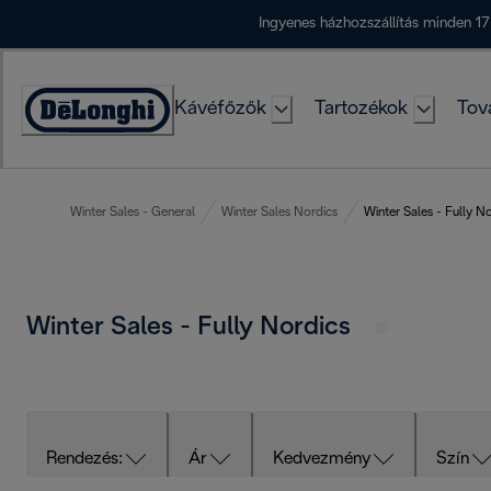
Skip
Ingyenes házhozszállítás minden 17
to
Content
Kávéfőzők
Tartozékok
Tov
Accessibility
Statement
Winter Sales - General
Winter Sales Nordics
Winter Sales - Fully N
Winter Sales - Fully Nordics
Rendezés:
Ár
Kedvezmény
Szín