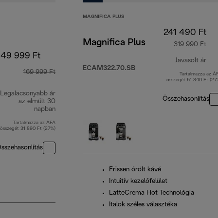
MAGNIFICA PLUS
241 490 Ft
Magnifica Plus
319 990 Ft
149 999 Ft
Javasolt ár
ECAM322.70.SB
169 999 Ft
Tartalmazza az Á
ere
összegét 51 340 Ft (27
Legalacsonyabb ár
Összehasonlítás
az elmúlt 30
napban
Tartalmazza az ÁFA
összegét 31 890 Ft (27%)
sszehasonlítás
Frissen őrölt kávé
Intuitív kezelőfelület
LatteCrema Hot Technológia
Italok széles választéka