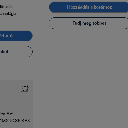
Hozzáadás a kosárhoz
őfelület
chnológia
Tudj meg többet
lérhető
bbet