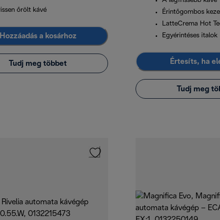
A legfrissebb kávé
issen őrölt kávé
Érintőgombos kezel
LatteCrema Hot Te
Hozzáadás a kosárhoz
Egyérintéses italok
Értesíts, ha e
Tudj meg többet
Tudj meg tö