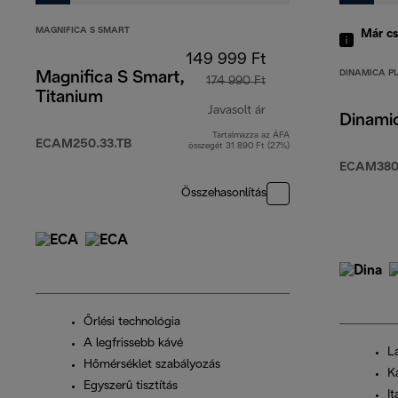
MAGNIFICA S SMART
Már cs
149 999 Ft
DINAMICA P
Magnifica S Smart,
174 990 Ft
Titanium
Javasolt ár
Dinami
Tartalmazza az ÁFA
eredeti ár 174 990 Ft
ECAM250.33.TB
összegét 31 890 Ft (27%)
ECAM380
Összehasonlítás
Őrlési technológia
A legfrissebb kávé
L
Hőmérséklet szabályozás
K
Egyszerű tisztítás
It