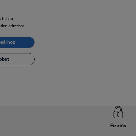
 tejhab
len érintésre
osárhoz
bbet
Fizetés