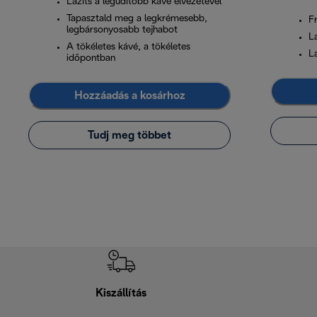
Lazíts a legüdítőbb kávé élvezetével
Tapasztald meg a legkrémesebb,
Fr
legbársonyosabb tejhabot
L
A tökéletes kávé, a tökéletes
L
időpontban
Hozzáadás a kosárhoz
Tudj meg többet
Kiszállítás