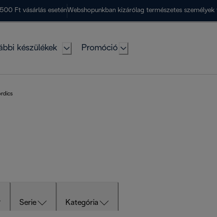
500 Ft vásárlás esetén
Webshopunkban kizárólag természetes személyek 
ábbi készülékek
Promóció
ordics
Serie
Kategória