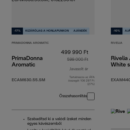
-17%
KIZÁRÓLAG A HONLAPUNKON
AJÁNDÉK
-10%
AJ
PRIMADONNA AROMATIC
RIVELIA
499 990 Ft
PrimaDonna
Rivelia
599 000 Ft
Aromatic
White s
Javasolt ár
Tartalmazza az ÁFA
eredeti ár 599 000 
ECAM630.55.SM
EXAM440
összegét 106 297 Ft
(27%)
Összehasonlítás
Szabadítsd ki a valódi ízeket minden
egyes kávészemből