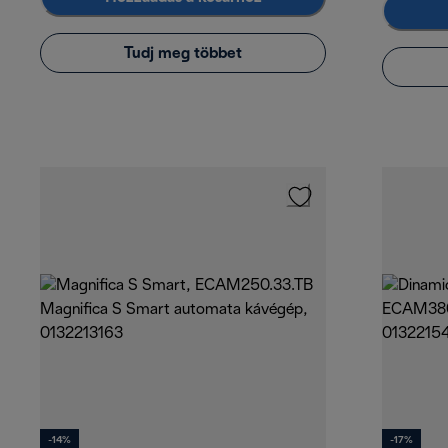
Tudj meg többet
-14%
-17%