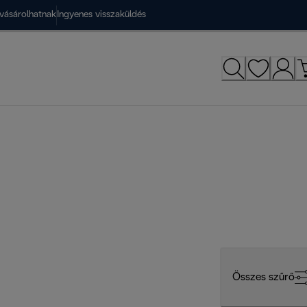
vásárolhatnak
Ingyenes visszaküldés
Összes szűrő