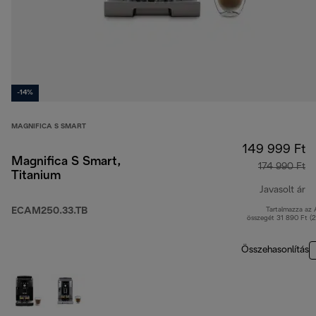
-14%
MAGNIFICA S SMART
149 999 Ft
Magnifica S Smart,
174 990 Ft
Titanium
Javasolt ár
ECAM250.33.TB
Tartalmazza az
er
összegét 31 890 Ft (
Összehasonlítás