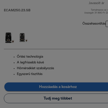
Javasolt ár
ECAM250.23.SB
Tartalmazza az
er
összegét 31 890 Ft (
Összehasonlítás
Őrlési technológia
A legfrissebb kávé
Hőmérséklet szabályozás
Egyszerű tisztítás
Hozzáadás a kosárhoz
Tudj meg többet