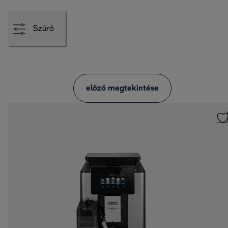
Szűrő
előző megtekintése