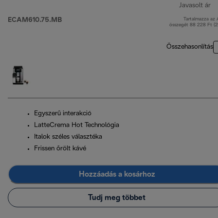
Javasolt ár
ECAM610.75.MB
Tartalmazza az
er
összegét 88 228 Ft (
Összehasonlítás
Egyszerű interakció
LatteCrema Hot Technológia
Italok széles választéka
Frissen őrölt kávé
Hozzáadás a kosárhoz
Tudj meg többet