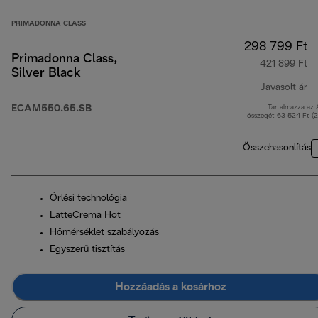
PRIMADONNA CLASS
298 799 Ft
Primadonna Class,
421 899 Ft
Silver Black
Javasolt ár
ECAM550.65.SB
Tartalmazza az
er
összegét 63 524 Ft (
Összehasonlítás
Őrlési technológia
LatteCrema Hot
Hőmérséklet szabályozás
Egyszerű tisztítás
Hozzáadás a kosárhoz