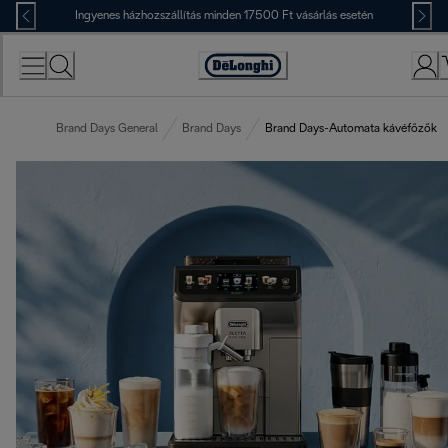
Skip
Ingyenes házhozszállítás minden 17500 Ft vásárlás esetén
to
Content
Accessibility
Statement
Brand Days General
Brand Days
Brand Days-Automata kávéfőzők