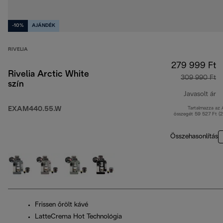
-10%
AJÁNDÉK
RIVELIA
279 999 Ft
Rivelia Arctic White
309 990 Ft
szín
Javasolt ár
EXAM440.55.W
Tartalmazza az
er
összegét 59 527 Ft (
Összehasonlítás
Frissen őrölt kávé
LatteCrema Hot Technológia