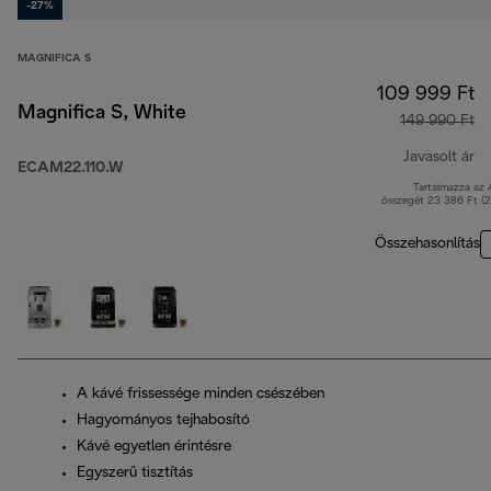
-27%
MAGNIFICA S
109 999 Ft
Magnifica S, White
149 990 Ft
Javasolt ár
ECAM22.110.W
Tartalmazza az
er
összegét 23 386 Ft (
Összehasonlítás
A kávé frissessége minden csészében
Hagyományos tejhabosító
Kávé egyetlen érintésre
Egyszerű tisztítás