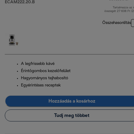
ECAM222.20.B
Tartalmazza az
er
összegét 27 638 Ft (
Összehasonlítás
A legfrissebb kávé
Érintőgombos kezelőfelület
Hagyományos tejhabosító
Egyérintéses receptek
Hozzáadás a kosárhoz
Tudj meg többet