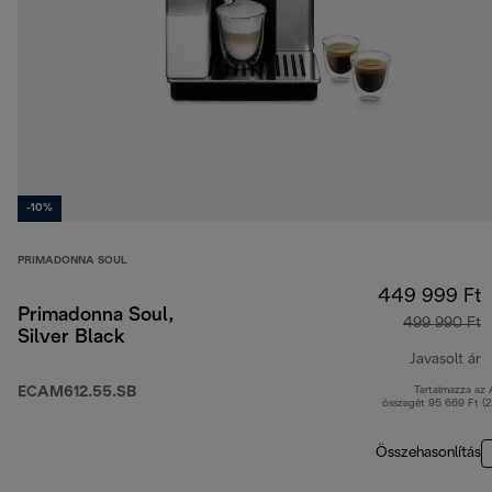
-10%
PRIMADONNA SOUL
449 999 Ft
Primadonna Soul,
499 990 Ft
Silver Black
Javasolt ár
ECAM612.55.SB
Tartalmazza az
e
összegét 95 669 Ft (
Összehasonlítás