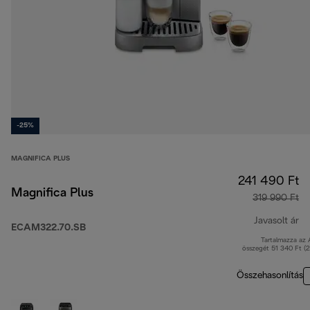
-25%
MAGNIFICA PLUS
241 490 Ft
Magnifica Plus
319 990 Ft
Javasolt ár
ECAM322.70.SB
Tartalmazza az
er
összegét 51 340 Ft (
Összehasonlítás