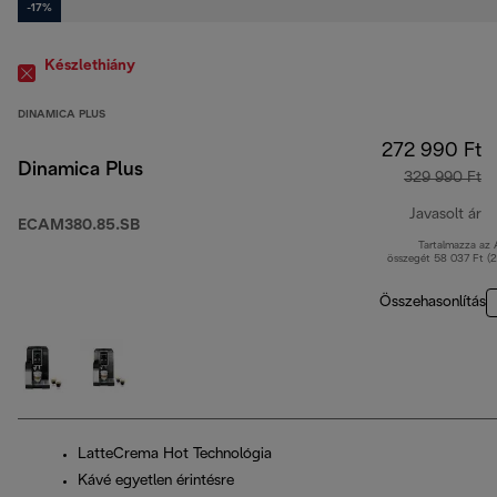
-17%
Készlethiány
DINAMICA PLUS
272 990 Ft
Dinamica Plus
329 990 Ft
Javasolt ár
ECAM380.85.SB
Tartalmazza az
er
összegét 58 037 Ft (
Összehasonlítás
LatteCrema Hot Technológia
Kávé egyetlen érintésre