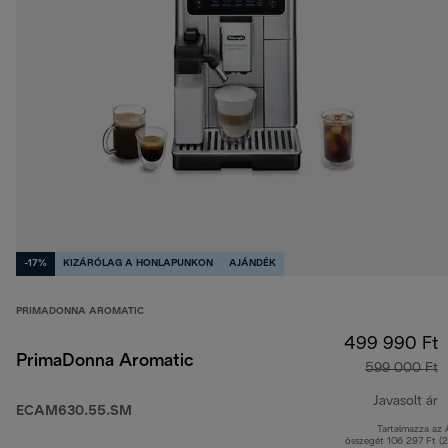
-17%
KIZÁRÓLAG A HONLAPUNKON
AJÁNDÉK
PRIMADONNA AROMATIC
499 990 Ft
PrimaDonna Aromatic
599 000 Ft
Javasolt ár
ECAM630.55.SM
Tartalmazza az
e
összegét 106 297 Ft (