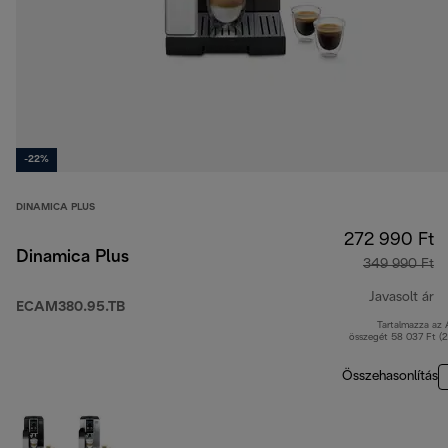
-22%
DINAMICA PLUS
272 990 Ft
Dinamica Plus
349 990 Ft
Javasolt ár
ECAM380.95.TB
Tartalmazza az
er
összegét 58 037 Ft (
Összehasonlítás