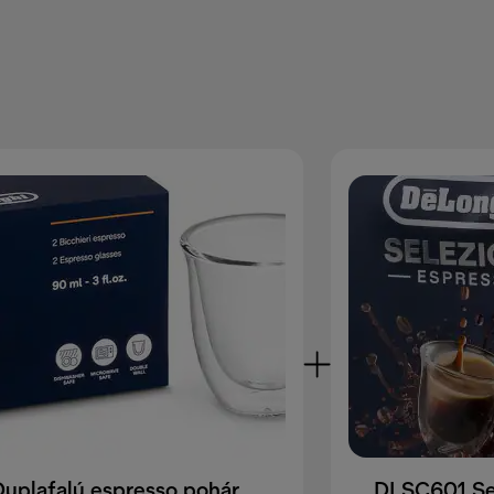
Duplafalú espresso pohár, 90ml, 2db