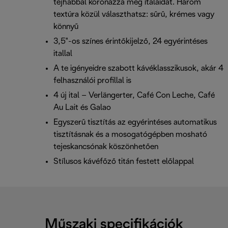
tejhabbal koronázza meg italaidat. Három
textúra közül választhatsz: sűrű, krémes vagy
könnyű
3,5"-os színes érintőkijelző, 24 egyérintéses
itallal
A te igényeidre szabott kávéklasszikusok, akár 4
felhasználói profillal is
4 új ital – Verlängerter, Café Con Leche, Café
Au Lait és Galao
Egyszerű tisztítás az egyérintéses automatikus
tisztításnak és a mosogatógépben mosható
tejeskancsónak köszönhetően
Stílusos kávéfőző titán festett előlappal
Műszaki specifikációk