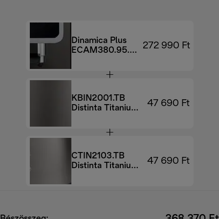
Dinamica Plus
272 990 Ft
ECAM380.95.TB
automata
kávéfőző
KBIN2001.TB
47 690 Ft
Distinta Titanium
vízforraló
CTIN2103.TB
47 690 Ft
Distinta Titanium
kenyérpirító
Részösszeg: