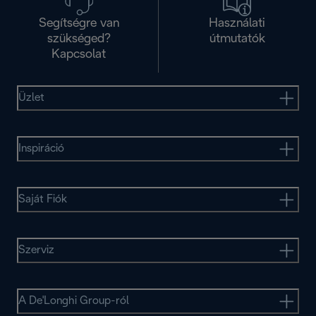
Segítségre van
Használati
szükséged?
útmutatók
Kapcsolat
Üzlet
Inspiráció
Saját Fiók
Szerviz
A De'Longhi Group-ról