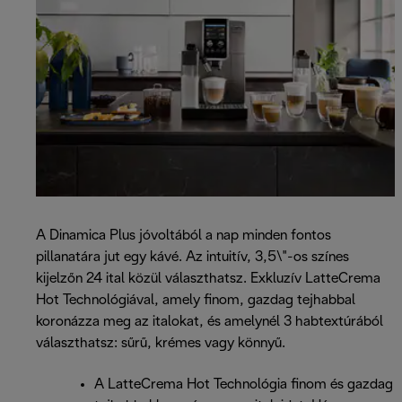
A Dinamica Plus jóvoltából a nap minden fontos
pillanatára jut egy kávé. Az intuitív, 3,5\"-os színes
kijelzőn 24 ital közül választhatsz. Exkluzív LatteCrema
Hot Technológiával, amely finom, gazdag tejhabbal
koronázza meg az italokat, és amelynél 3 habtextúrából
választhatsz: sűrű, krémes vagy könnyű.
A LatteCrema Hot Technológia finom és gazdag