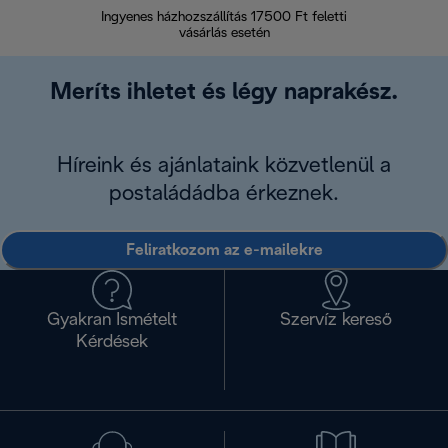
Ingyenes házhozszállítás 17500 Ft feletti
Visszak
vásárlás esetén
Meríts ihletet és légy naprakész.
Híreink és ajánlataink közvetlenül a
postaládádba érkeznek.
Feliratkozom az e-mailekre
Gyakran Ismételt
Szervíz kereső
Kérdések