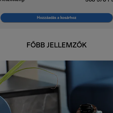
368 370 Ft
Hozzáadás a kosárhoz
FŐBB JELLEMZŐK