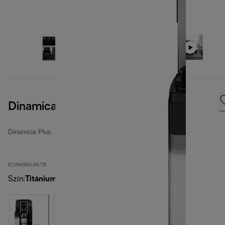
Dinamica Plus
Dinamica Plus
ECAM380.95.TB
Szín
:
Titánium fekete