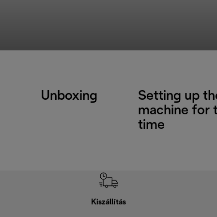
Unboxing
Setting up th
machine for t
time
Kiszállítás
V