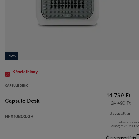
-40%
Készlethiány
CAPSULE DESK
14 799 Ft
Capsule Desk
24 490 Ft
Javasolt ár
HFX10B03.GR
Tartalmazza az
ere
összegét 3146 Ft (
Összehasonlítás