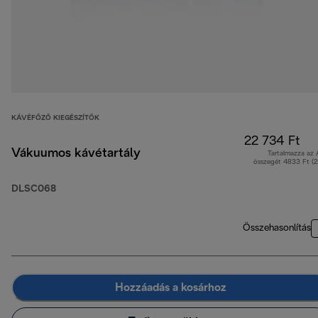
KÁVÉFŐZŐ KIEGÉSZÍTŐK
22 734 Ft
Vákuumos kávétartály
Tartalmazza az
összegét 4833 Ft (
DLSC068
Összehasonlítás
Hozzáadás a kosárhoz