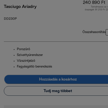
240 890 Ft
Tasciugo Ariadry
Tartalmazza az
összegét 51 213 Ft (
DD230P
Összehasonlítás
Porszűrő
Szivattyúrendszer
Vízszintjelző
Fagyásgátló berendezés
Hozzáadás a kosárhoz
Tudj meg többet