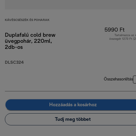
KÁVÉSCSÉSZÉK ÉS POHARAK
5990 Ft
Duplafalú cold brew
Tartalmazza az
összegét 1273 Ft (
üvegpohár, 220ml,
2db-os
DLSC324
Összehasonlítás
Hozzáadás a kosárhoz
Tudj meg többet