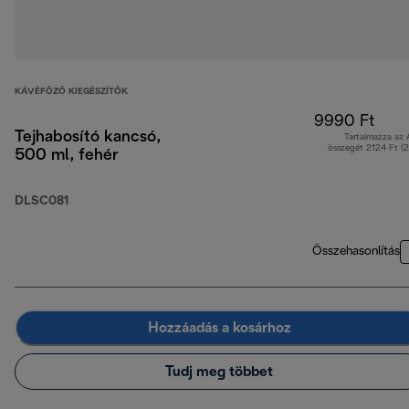
KÁVÉFŐZŐ KIEGÉSZÍTŐK
9990 Ft
Tejhabosító kancsó,
Tartalmazza az
összegét 2124 Ft (
500 ml, fehér
DLSC081
Összehasonlítás
Hozzáadás a kosárhoz
Tudj meg többet