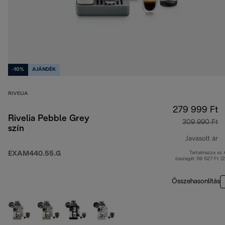
-10%
AJÁNDÉK
RIVELIA
279 999 Ft
Rivelia Pebble Grey
309 990 Ft
szín
Javasolt ár
EXAM440.55.G
Tartalmazza az
er
összegét 59 527 Ft (
Összehasonlítás