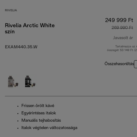
RIVELIA
249 999 Ft
Rivelia Arctic White
269 990 Ft
szín
Javasolt ár
EXAM440.35.W
Tartalmazza az
e
összegét 53 149 Ft (
Összehasonlítás
Frissen őrölt kávé
Egyérintéses italok
Manuális tejhabosítás
Italok végtelen változatossága