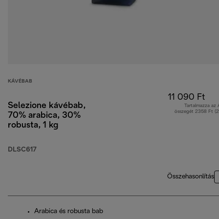
KÁVÉBAB
11 090 Ft
Selezione kávébab,
Tartalmazza az
összegét 2358 Ft (
70% arabica, 30%
robusta, 1 kg
DLSC617
Összehasonlítás
Arabica és robusta bab