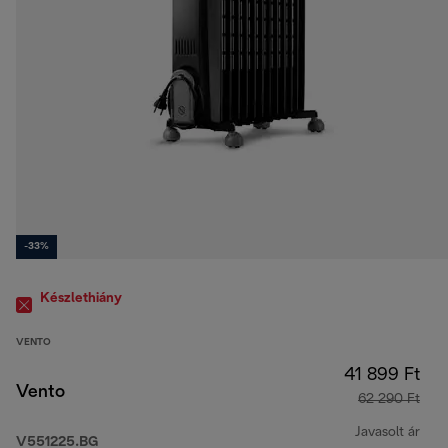
-33%
Készlethiány
VENTO
41 899 Ft
Vento
62 290 Ft
Javasolt ár
V551225.BG