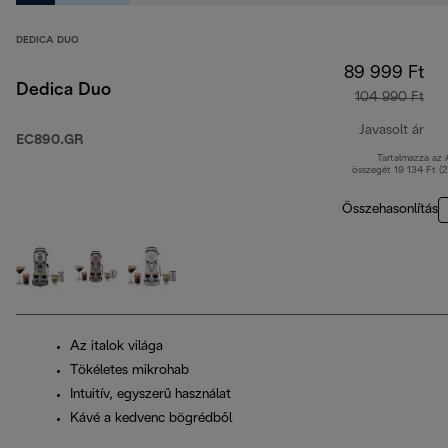
DEDICA DUO
89 999 Ft
Dedica Duo
104 990 Ft
Javasolt ár
EC890.GR
Tartalmazza az
ere
összegét 19 134 Ft (
Összehasonlítás
Az italok világa
Tökéletes mikrohab
Intuitív, egyszerű használat
Kávé a kedvenc bögrédből