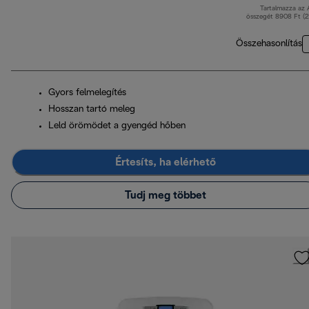
Tartalmazza az
ered
összegét 8908 Ft (
Összehasonlítás
Gyors felmelegítés
Hosszan tartó meleg
Leld örömödet a gyengéd hőben
Értesíts, ha elérhető
Tudj meg többet