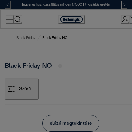
Skip
Ingyenes házhozszállítás minden 17500 Ft vásárlás esetén
to
Content
Accessibility
Statement
Black Friday
Black Friday NO
Black Friday NO
Szűrő
előző megtekintése