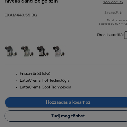
Rivelia Sand Beige szín
309 990 Ft
Javasolt ár
EXAM440.55.BG
Tartalmazza az
er
összegét 59 527 Ft (
Összehasonlítás
Frissen őrölt kávé
LatteCrema Hot Technológia
LatteCrema Cool Technológia
Hozzáadás a kosárhoz
Tudj meg többet