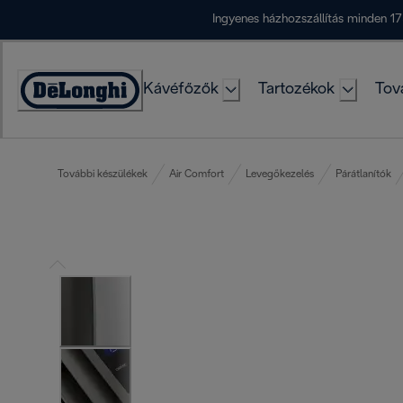
Skip
Ingyenes házhozszállítás minden 17
to
Content
Kávéfőzők
Tartozékok
Tov
Accessibility
Statement
További készülékek
Air Comfort
Levegőkezelés
Párátlanítók