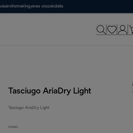
vásárolhatnak
Ingyenes visszaküldés
Tasciugo AriaDry Light
Tasciugo AriaDry Light
DNS80