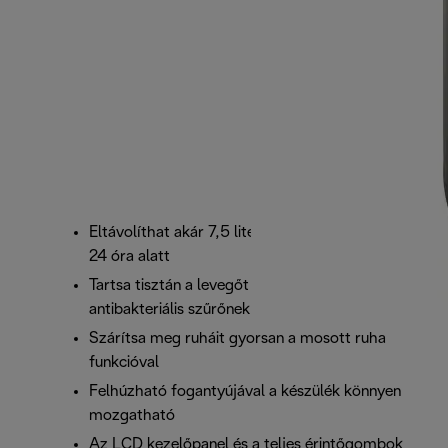
Eltávolíthat akár 7,5 liter felesleges nedvességet
24 óra alatt
Tartsa tisztán a levegőt az ionizálónak és
antibakteriális szűrőnek köszönhetően
Szárítsa meg ruháit gyorsan a mosott ruha
funkcióval
Felhúzható fogantyújával a készülék könnyen
mozgatható
Az LCD kezelőpanel és a teljes érintőgombok