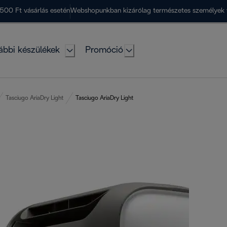
500 Ft vásárlás esetén
Webshopunkban kizárólag természetes személyek 
ábbi készülékek
Promóció
Tasciugo AriaDry Light
Tasciugo AriaDry Light