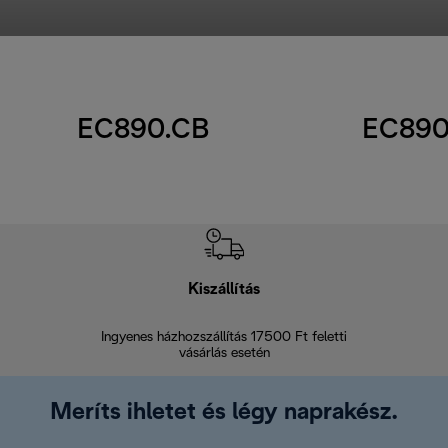
EC890.CB
EC890
Kiszállítás
V
Ingyenes házhozszállítás 17500 Ft feletti
Visszak
vásárlás esetén
Meríts ihletet és légy naprakész.