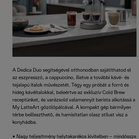
A Dedica Duo segítségével otthonodban sajátíthatod el
az eszpresszó, a cappuccino, illetve a további kávé- és
tejalapú italok művészetét. Tégy egy próbát a forró és
hideg kávéitalokkal, beleértve az exkluzív Cold Brew
receptünket, és varázsold valamennyit barista alkotássá a
My LatteArt gőzölőpálcával. A kompakt gép bármilyen
térbe beilleszthető, és hamisítatlan olasz stílust visz a
konyhádba.
• Nagy teljesítmény helytakarékos kivitelben – mindössze