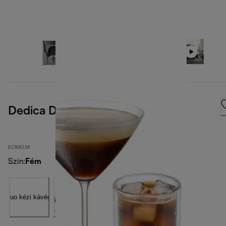
Dedica Duo
EC890.M
Szín
:
Fém