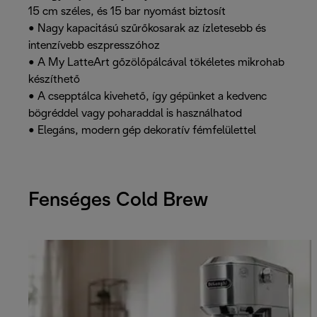
15 cm széles, és 15 bar nyomást biztosít
• Nagy kapacitású szűrőkosarak az ízletesebb és
intenzívebb eszpresszóhoz
• A My LatteArt gőzölőpálcával tökéletes mikrohab
készíthető
• A csepptálca kivehető, így gépünket a kedvenc
bögréddel vagy poharaddal is használhatod
• Elegáns, modern gép dekoratív fémfelülettel
Fenséges Cold Brew