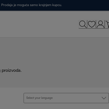
a. Prodaja je moguća samo krajnjem kupcu.
g proizvoda.
Select your language