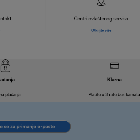
ntakt
Centri ovlaštenog servisa
e
Otkrijte više
laćanja
Klarna
na plaćanja
Platite u 3 rate bez kamata
te se za primanje e-pošte