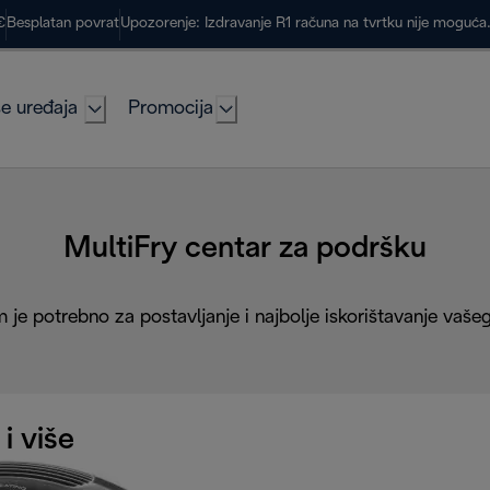
€
Besplatan povrat
Upozorenje: Izdravanje R1 računa na tvrtku nije moguć
e uređaja
Promocija
MultiFry centar za podršku
 je potrebno za postavljanje i najbolje iskorištavanje vaše
 i više