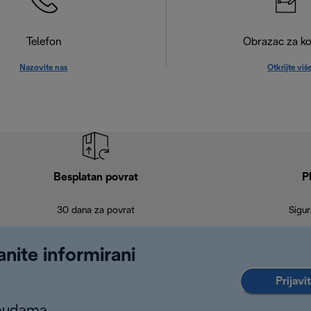
Telefon
Obrazac za ko
Nazovite nas
Otkrijte viš
Besplatan povrat
P
30 dana za povrat
Sigur
anite informirani
Prijavi