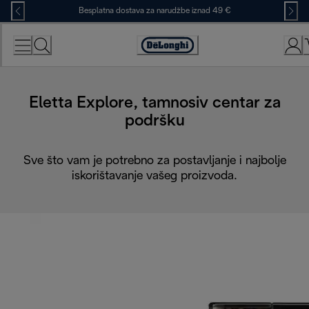
Skip
Besplatna dostava za narudžbe iznad 49 €
to
Content
Accessibility
Statement
Eletta Explore, tamnosiv centar za
podršku
Sve što vam je potrebno za postavljanje i najbolje
iskorištavanje vašeg proizvoda.