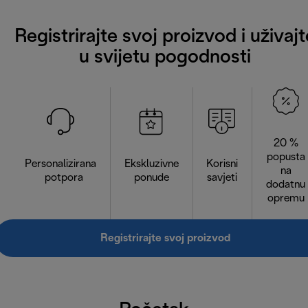
Registrirajte svoj proizvod i uživajt
u svijetu pogodnosti
20 %
popusta
Personalizirana
Ekskluzivne
Korisni
na
potpora
ponude
savjeti
dodatnu
opremu
Registrirajte svoj proizvod