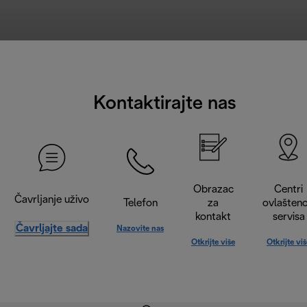
Kontaktirajte nas
Obrazac
Centri
Čavrljanje uživo
Telefon
za
ovlašten
kontakt
servisa
Čavrljajte sada
Nazovite nas
Otkrijte više
Otkrijte vi