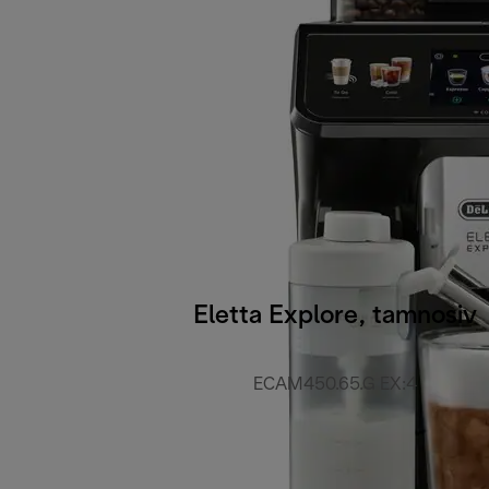
Eletta Explore, tamnosiv
ECAM450.65.G EX:4