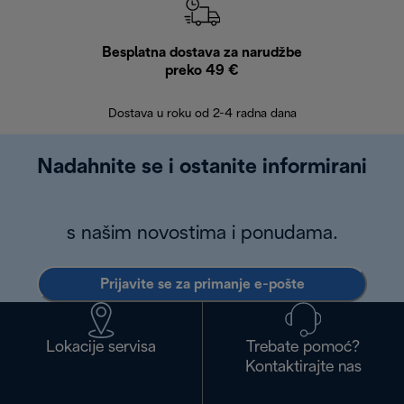
Besplatna dostava za narudžbe
Bes
preko 49 €
30 
Dostava u roku od 2-4 radna dana
Nadahnite se i ostanite informirani
s našim novostima i ponudama.
Prijavite se za primanje e-pošte
Lokacije servisa
Trebate pomoć?
Kontaktirajte nas