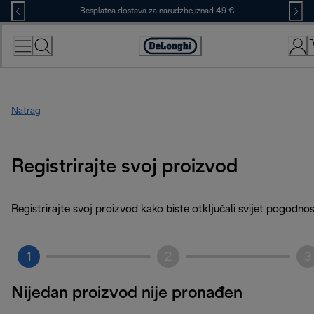
Skip
Besplatna dostava za narudžbe iznad 49 €
to
Content
Accessibility
Statement
Natrag
Registrirajte svoj proizvod
Registrirajte svoj proizvod kako biste otključali svijet pogodnos
1
2
3
Nijedan proizvod nije pronađen