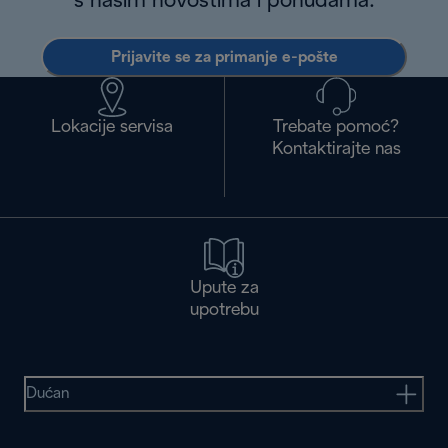
s našim novostima i ponudama.
Prijavite se za primanje e-pošte
Lokacije servisa
Trebate pomoć?
Kontaktirajte nas
Upute za
upotrebu
Dućan