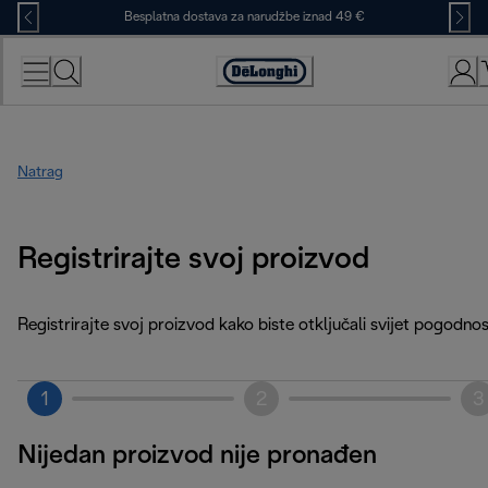
Skip
Besplatna dostava za narudžbe iznad 49 €
to
Content
Accessibility
Statement
Natrag
Registrirajte svoj proizvod
Registrirajte svoj proizvod kako biste otključali svijet pogodnos
1
2
3
Nijedan proizvod nije pronađen