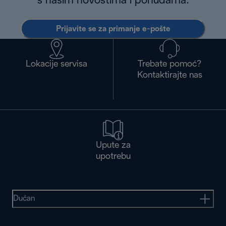
s našim novostima i ponudama.
Prijavite se za primanje e-pošte
Lokacije servisa
Trebate pomoć?
Kontaktirajte nas
Upute za
upotrebu
Dućan