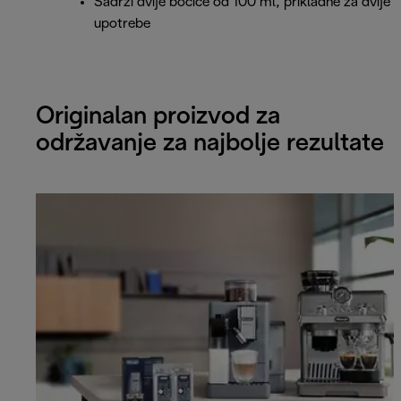
Sadrži dvije bočice od 100 ml, prikladne za dvije
upotrebe
Originalan proizvod za
održavanje za najbolje rezultate