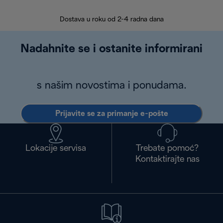
30 
Dostava u roku od 2-4 radna dana
Nadahnite se i ostanite informirani
s našim novostima i ponudama.
Prijavite se za primanje e-pošte
Lokacije servisa
Trebate pomoć?
Kontaktirajte nas