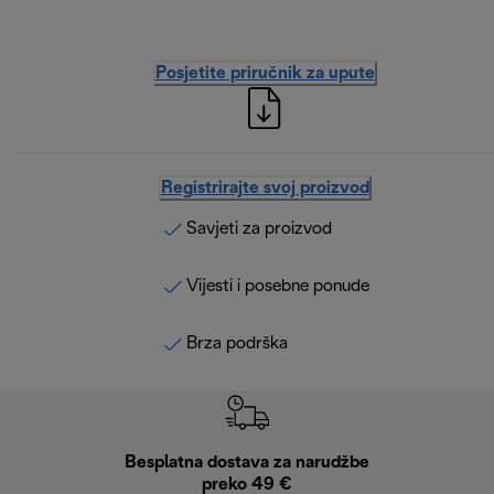
Posjetite priručnik za upute
Registrirajte svoj proizvod
Savjeti za proizvod
Vijesti i posebne ponude
Brza podrška
Besplatna dostava za narudžbe
Bes
preko 49 €