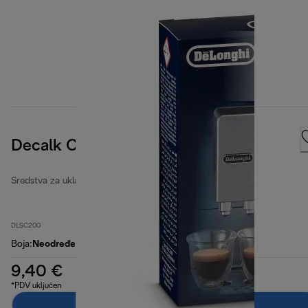
Decalk Care
Sredstva za uklanjanje kamenca i filteri za vodu
DLSC200
Boja
:
Neodređeno
9,40 €
*PDV uključen
Dodaj u košaricu