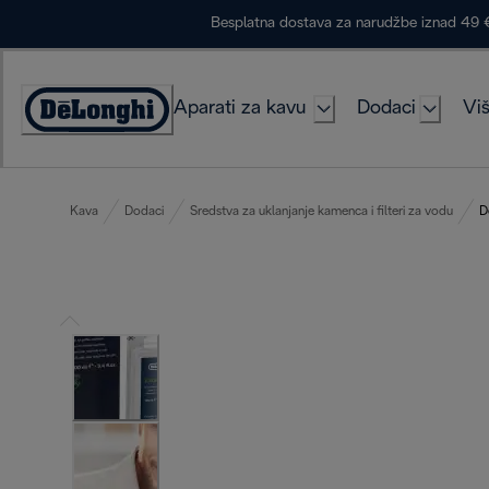
Skip
Besplatna dostava za narudžbe iznad 49 
to
Content
Aparati za kavu
Dodaci
Viš
Accessibility
Statement
Kava
Dodaci
Sredstva za uklanjanje kamenca i filteri za vodu
D