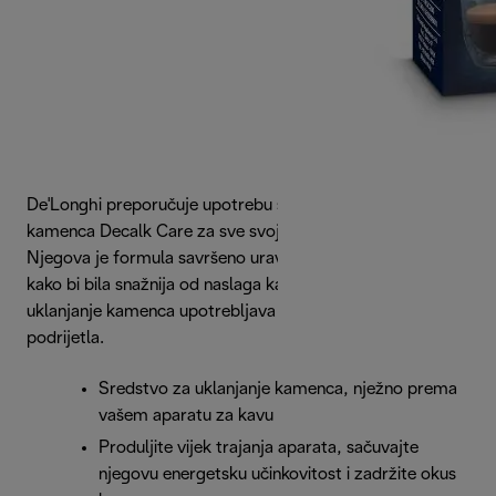
De'Longhi preporučuje upotrebu sredstva za uklanjanje
kamenca Decalk Care za sve svoje aparate za kavu.
Njegova je formula savršeno uravnotežena, osmišljena
kako bi bila snažnija od naslaga kamenca. Ovo sredstvo za
uklanjanje kamenca upotrebljava mliječnu kiselinu biljnog
podrijetla.
Sredstvo za uklanjanje kamenca, nježno prema
vašem aparatu za kavu
Produljite vijek trajanja aparata, sačuvajte
njegovu energetsku učinkovitost i zadržite okus