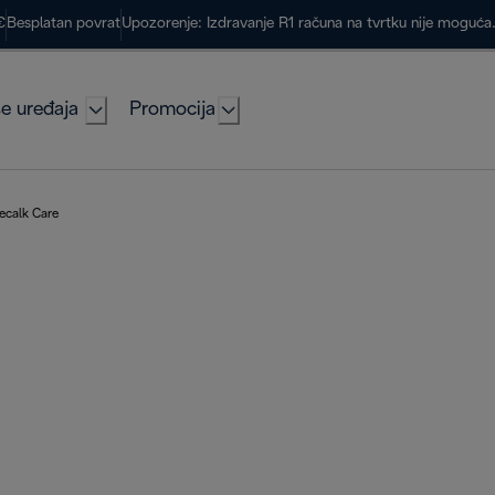
€
Besplatan povrat
Upozorenje: Izdravanje R1 računa na tvrtku nije moguć
e uređaja
Promocija
ecalk Care