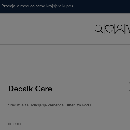
a. Prodaja je moguća samo krajnjem kupcu.
Decalk Care
Sredstva za uklanjanje kamenca i filteri za vodu
DLSC200