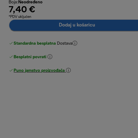
Boja
:
Neodređeno
7,40 €
*PDV uključen
Dodaj u košaricu
Standardna besplatna
Dostava
Besplatni povrati
Puno jamstvo proizvođača