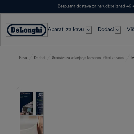
Skip
Besplatna dostava za narudžbe iznad 49 
to
Content
Aparati za kavu
Dodaci
Viš
Accessibility
Statement
Kava
Dodaci
Sredstva za uklanjanje kamenca i filteri za vodu
M