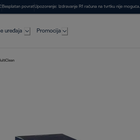
€
Besplatan povrat
Upozorenje: Izdravanje R1 računa na tvrtku nije moguć
e uređaja
Promocija
ultiClean