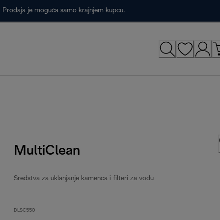
a. Prodaja je moguća samo krajnjem kupcu.
MultiClean
Sredstva za uklanjanje kamenca i filteri za vodu
DLSC550