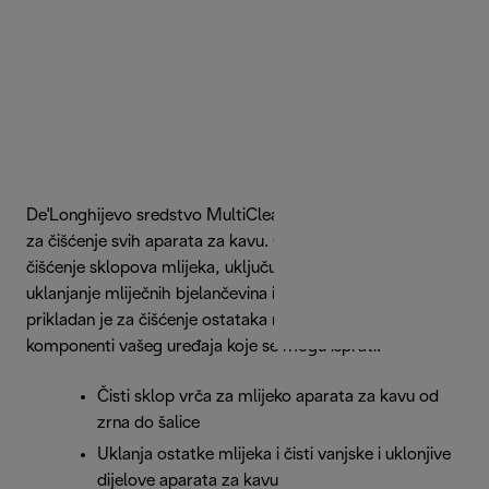
De'Longhijevo sredstvo MultiClean učinkovito je rješenje
za čišćenje svih aparata za kavu. Osmišljeno je za dubinsko
čišćenje sklopova mlijeka, uključujući vrč i parni štapić, za
uklanjanje mliječnih bjelančevina i masti. Osim toga,
prikladan je za čišćenje ostataka mlijeka iz svih uklonjivih
komponenti vašeg uređaja koje se mogu isprati.
Čisti sklop vrča za mlijeko aparata za kavu od
zrna do šalice
Uklanja ostatke mlijeka i čisti vanjske i uklonjive
dijelove aparata za kavu