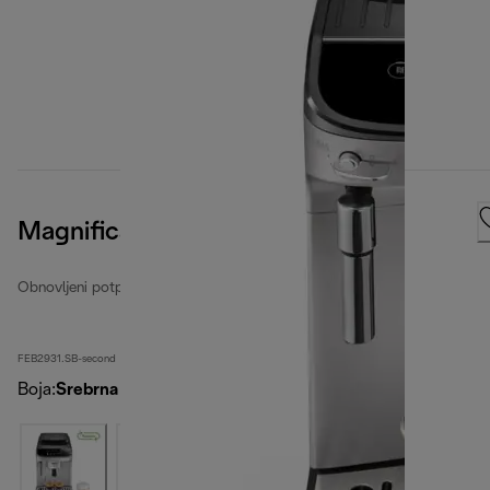
Magnifica Evo
Obnovljeni potpuno automatski aparati za kavu
FEB2931.SB-second
Boja
:
Srebrna