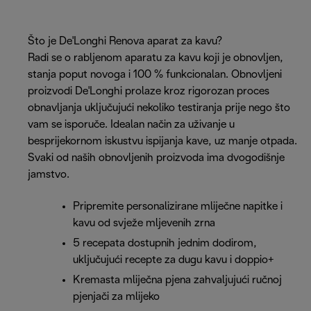
Što je De'Longhi Renova aparat za kavu?
Radi se o rabljenom aparatu za kavu koji je obnovljen,
stanja poput novoga i 100 % funkcionalan. Obnovljeni
proizvodi De'Longhi prolaze kroz rigorozan proces
obnavljanja uključujući nekoliko testiranja prije nego što
vam se isporuče. Idealan način za uživanje u
besprijekornom iskustvu ispijanja kave, uz manje otpada.
Svaki od naših obnovljenih proizvoda ima dvogodišnje
jamstvo.
Pripremite personalizirane mliječne napitke i
kavu od svježe mljevenih zrna
5 recepata dostupnih jednim dodirom,
uključujući recepte za dugu kavu i doppio+
Kremasta mliječna pjena zahvaljujući ručnoj
pjenjači za mlijeko