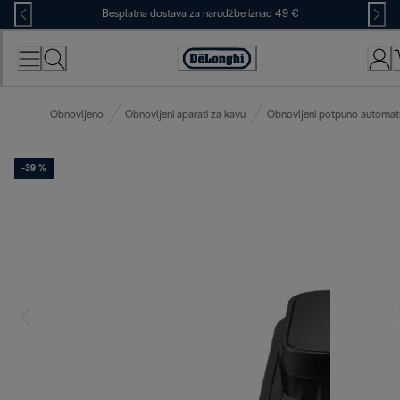
Skip
Besplatna dostava za narudžbe iznad 49 €
to
Content
Accessibility
Statement
Obnovljeno
Obnovljeni aparati za kavu
Obnovljeni potpuno automats
-39 %