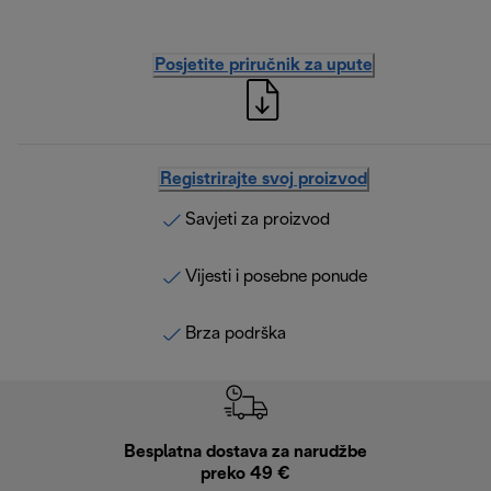
Posjetite priručnik za upute
Registrirajte svoj proizvod
Savjeti za proizvod
Vijesti i posebne ponude
Brza podrška
Besplatna dostava za narudžbe
Bes
preko 49 €