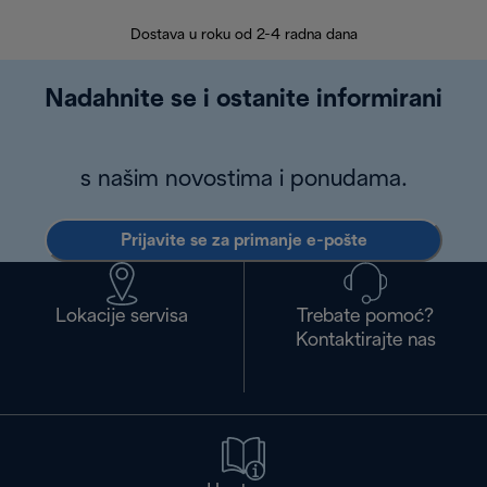
30 
Dostava u roku od 2-4 radna dana
Nadahnite se i ostanite informirani
s našim novostima i ponudama.
Prijavite se za primanje e-pošte
Lokacije servisa
Trebate pomoć?
Kontaktirajte nas