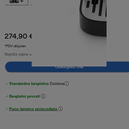
274,90 €
izvorna cijena 449,90 €
449,90 €
(-39 %)
*PDV uključen
Najniža cijena u posljednjih 30 dana
319,00 €
(-14 %)
Obavijesti me
Standardna besplatna
Dostava
Besplatni povrati
Puno jamstvo proizvođača