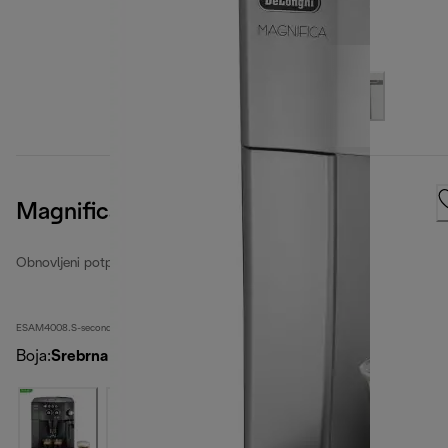
Magnifica
Obnovljeni potpuno automatski aparati za kavu
ESAM4008.S-second
Boja
:
Srebrna