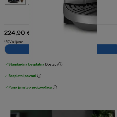
224,90 €
izvorna cijena 339,90 €
339,90 €
(-34 %)
*PDV uključen
Obavijesti me
Standardna besplatna
Dostava
Besplatni povrati
Puno jamstvo proizvođača