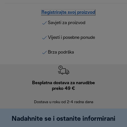
Registrirajte svoj proizvod
Savjeti za proizvod
Vijesti i posebne ponude
Brza podrška
Besplatna dostava za narudžbe
Bes
preko 49 €
30 
Dostava u roku od 2-4 radna dana
Nadahnite se i ostanite informirani