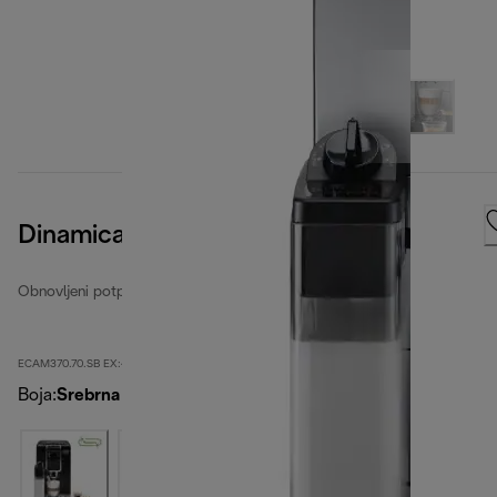
Dinamica Plus
Obnovljeni potpuno automatski aparati za kavu
ECAM370.70.SB EX:4-second
Boja
:
Srebrna