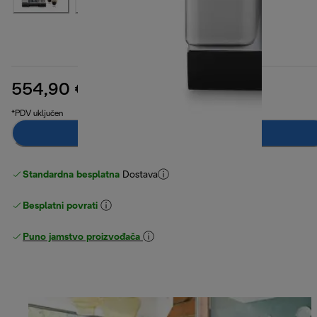
554,90 €
izvorna cijena 879,90 €
879,90 €
(-37 %)
*PDV uključen
Obavijesti me
Standardna besplatna
Dostava
Besplatni povrati
Puno jamstvo proizvođača