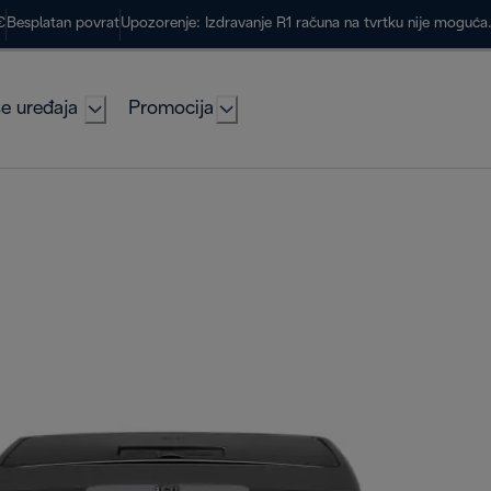
€
Besplatan povrat
Upozorenje: Izdravanje R1 računa na tvrtku nije moguć
e uređaja
Promocija