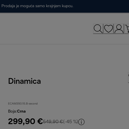
a. Prodaja je moguća samo krajnjem kupcu.
Dinamica
ECAM350.15.B-second
Boja
:
Crna
299,90 €
izvorna cijena 549,90 €
549,90 €
(-45 %)