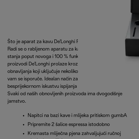
Što je aparat za kavu De'Longhi Renova?
Radi se o rabljenom aparatu za kavu koji je obnovljen,
stanja poput novoga i 100 % funkcionalan. Obnovljeni
proizvodi De'Longhi prolaze kroz rigorozan proces
obnavljanja koji uključuje nekoliko testiranja prije nego što
vam se isporuče. Idealan način za uživanje u
besprijekornom iskustvu ispijanja kave, uz manje otpada.
Svaki od naših obnovljenih proizvoda ima dvogodišnje
jamstvo.
Napitci na bazi kave i mlijeka pritiskom gumbA
Pripremite 2 šalice espressa istodobno
Kremasta mliječna pjena zahvaljujući ručnoj