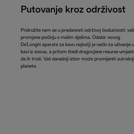
Putovanje kroz održivost
Pridružite nam se u predanosti održivoj budućnosti: vel
promjene počinju s malim djelima. Odabir novog
De'Longhi aparata za kavu najbolji je način za uživanje 
kavi iz snova, a pritom štedi dragocjene resurse umjest
da ih troši. Vaš današnji izbor može promijeniti sutrašnj
planeta.