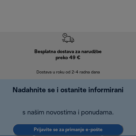
Besplatna dostava za narudžbe
Bes
preko 49 €
30 
Dostava u roku od 2-4 radna dana
Nadahnite se i ostanite informirani
s našim novostima i ponudama.
Prijavite se za primanje e-pošte