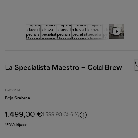
La Specialista Maestro – Cold Brew
EC9885.M
Boja
:
Srebrna
1.499,00 €
izvorna cijena 1.599,90 €
1.599,90 €
(-6 %)
*PDV uključen