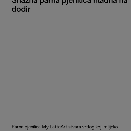
Snažna parna pjenilica hladna na
dodir
Parna pjenilica My LatteArt stvara vrtlog koji mlijeko