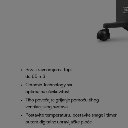
Brza i ravnomjerna toplina za prostorije veličine
do 65 m3
Ceramic Technology samostalno se regulira za
optimalnu učinkovitost
Tiho povećajte grijanje pomoću tihog
ventilacijskog sustava
Postavite temperaturu, postavke snage i timer
putem digitalne upravljačke ploče