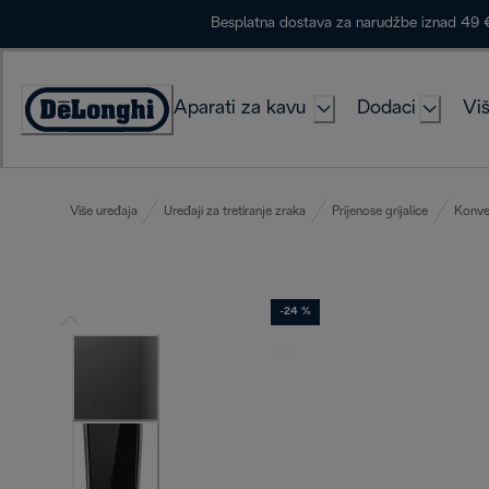
Skip
Besplatna dostava za narudžbe iznad 49 
to
Content
Aparati za kavu
Dodaci
Viš
Accessibility
Statement
Više uređaja
Uređaji za tretiranje zraka
Prijenose grijalice
Konvek
-24 %