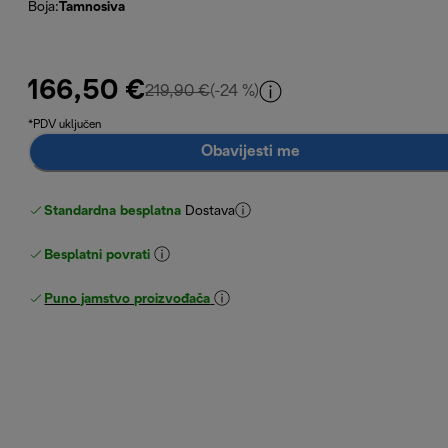
Boja
:
Tamnosiva
166,50 €
izvorna cijena 219,90 €
219,90 €
(-24 %)
*PDV uključen
Obavijesti me
Standardna besplatna
Dostava
Besplatni povrati
Puno jamstvo proizvođača