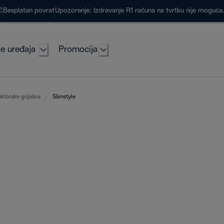
€
Besplatan povrat
Upozorenje: Izdravanje R1 računa na tvrtku nije moguć
e uređaja
Promocija
torske grijalice
Slimstyle