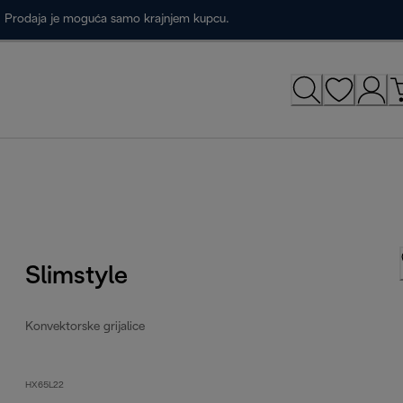
a. Prodaja je moguća samo krajnjem kupcu.
Slimstyle
Konvektorske grijalice
HX65L22