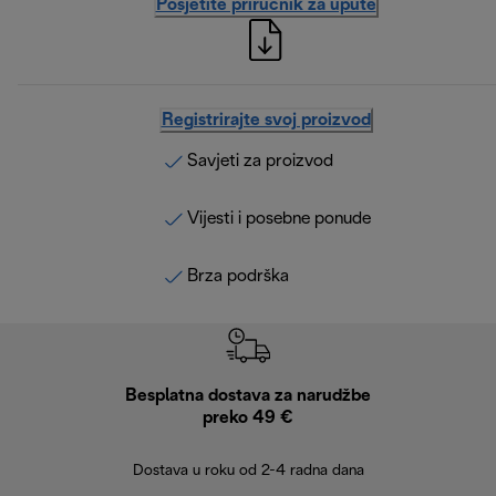
Posjetite priručnik za upute
Registrirajte svoj proizvod
Savjeti za proizvod
Vijesti i posebne ponude
Brza podrška
Besplatna dostava za narudžbe
Bes
preko 49 €
30 
Dostava u roku od 2-4 radna dana