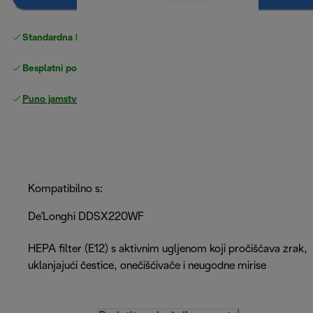
Standardna besplatna
Dostava
Besplatni povrati
Puno jamstvo proizvođača
Kompatibilno s:
De'Longhi DDSX220WF
HEPA filter (E12) s aktivnim ugljenom koji pročišćava zrak,
uklanjajući čestice, onečišćivače i neugodne mirise