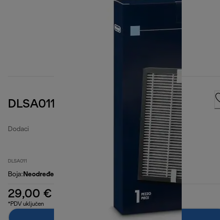
DLSA011 Air Purification Filter
Dodaci
DLSA011
Boja
:
Neodređeno
29,00 €
*PDV uključen
Dodaj u košaricu