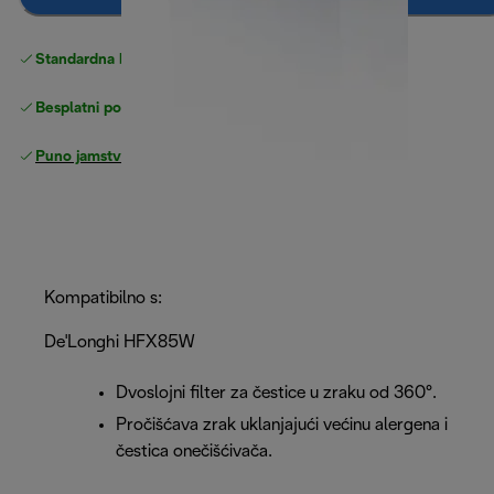
Standardna besplatna
Dostava
Besplatni povrati
Puno jamstvo proizvođača
Kompatibilno s:
De'Longhi HFX85W
Dvoslojni filter za čestice u zraku od 360°.
Pročišćava zrak uklanjajući većinu alergena i
čestica onečišćivača.