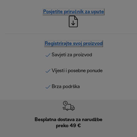
Posjetite priručnik za upute
Registrirajte svoj proizvod
Savjeti za proizvod
Vijesti i posebne ponude
Brza podrška
Besplatna dostava za narudžbe
Bes
preko 49 €
30 