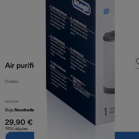
Air purification filter
Dodaci
DLSA005
Boja
:
Neodređeno
29,90 €
*PDV uključen
Dodaj u košaricu