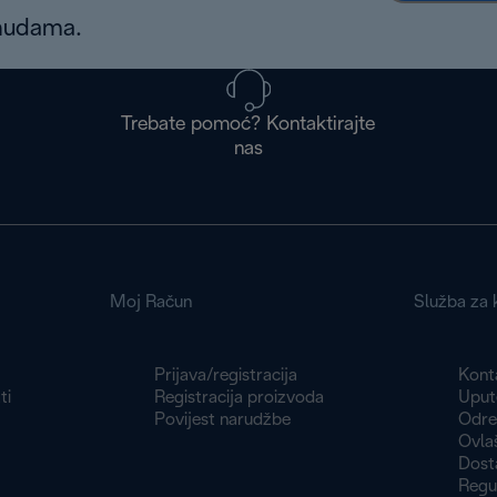
onudama.
Trebate pomoć? Kontaktirajte
nas
Moj Račun
Služba za k
Prijava/registracija
Konta
ti
Registracija proizvoda
Uput
Povijest narudžbe
Odre
Ovlaš
Dost
Regu