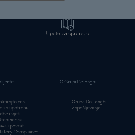
Upute za upotrebu
lijente
O Grupi De'longhi
ktirajte nas
Grupa De'Longhi
e za upotrebu
Zapošljavanje
dbe uvjeti
teni servis
ava i povrat
latory Compliance