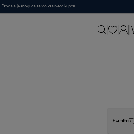
a. Prodaja je moguća samo krajnjem kupcu.
Svi filtri