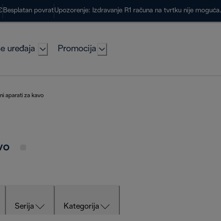
€
Besplatan povrat
Upozorenje: Izdravanje R1 računa na tvrtku nije moguć
e uređaja
Promocija
i aparati za kavo
avo
Serija
Kategorija