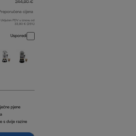
244,90 €
Preporučena cijena
Uključen PDV u iznosu od
izvorna cijena 244,90 €
33,80 € (25%)
Usporedi
ječne pjene
ka
 s dvije razine