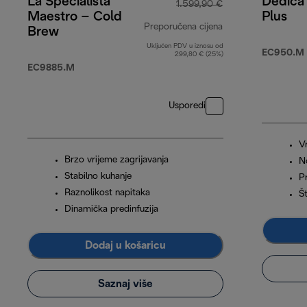
La Specialista
Dedica
1.599,90 €
Maestro – Cold
Plus
Preporučena cijena
Brew
Uključen PDV u iznosu od
izvorna cijena 1.
EC950.M
299,80 € (25%)
EC9885.M
Usporedi
V
Brzo vrijeme zagrijavanja
N
Stabilno kuhanje
P
Raznolikost napitaka
Št
Dinamička predinfuzija
Dodaj u košaricu
Saznaj više