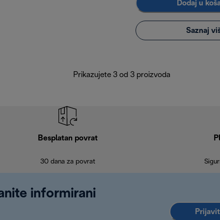
Dodaj u koš
Saznaj vi
Prikazujete 3 od 3 proizvoda
Besplatan povrat
P
30 dana za povrat
Sigur
anite informirani
Prijavi