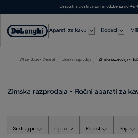
Skip
Besplatna dostava za narudžbe iznad 49 
to
Content
Aparati za kavu
Dodaci
Viš
Accessibility
Statement
Winter Sales - General
Zimska razprodaja
Zimska razprodaja - Ročn
Zimska razprodaja - Ročni aparati za k
Sortiraj po
Cijena
Popust
Boja