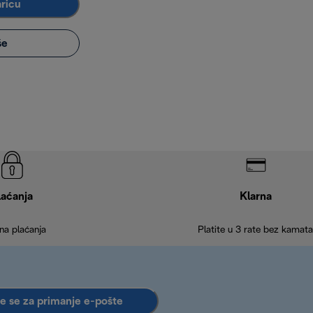
aricu
še
laćanja
Klarna
na plaćanja
Platite u 3 rate bez kamata
te se za primanje e-pošte