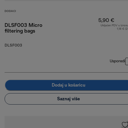
DODACI
5,90 €
DLSF003 Micro
Uključen PDV u iznos
1,18 € (
filtering bags
DLSF003
Usporedi
Dodaj u košaricu
Saznaj više