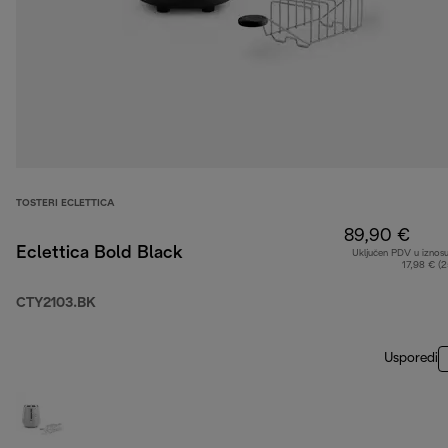
TOSTERI ECLETTICA
89,90 €
Eclettica Bold Black
Uključen PDV u iznos
17,98 € (
CTY2103.BK
Usporedi