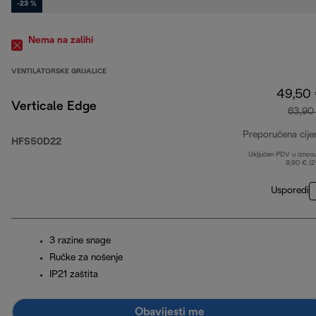
-23 %
Nema na zalihi
VENTILATORSKE GRIJALICE
49,50
Verticale Edge
63,90
Preporučena cije
HFS50D22
Uključen PDV u iznos
9,90 € (
Usporedi
3 razine snage
Ručke za nošenje
IP21 zaštita
Obavijesti me