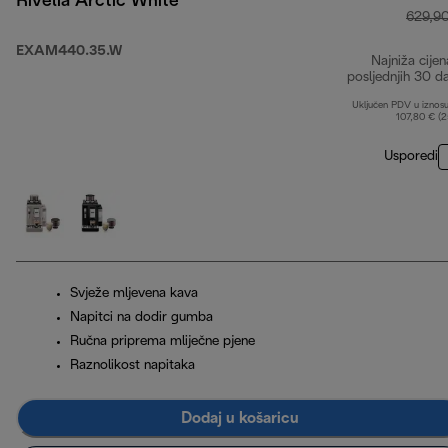
Rivelia Arctic White
629,9
EXAM440.35.W
Najniža cijen
posljednjih 30 d
Uključen PDV u iznos
107,80 € (
Usporedi
Svježe mljevena kava
Napitci na dodir gumba
Ručna priprema mliječne pjene
Raznolikost napitaka
Dodaj u košaricu