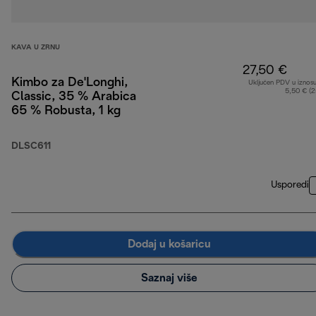
KAVA U ZRNU
27,50 €
Kimbo za De'Longhi,
Uključen PDV u iznos
5,50 € (
Classic, 35 % Arabica
65 % Robusta, 1 kg
DLSC611
Usporedi
Dodaj u košaricu
Saznaj više