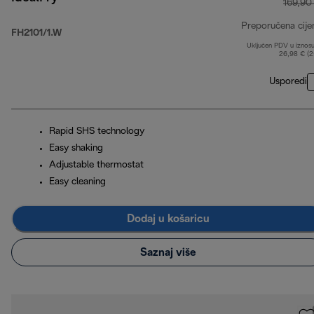
169,90
Preporučena cije
FH2101/1.W
Uključen PDV u iznos
26,98 € (
Usporedi
Rapid SHS technology
Easy shaking
Adjustable thermostat
Easy cleaning
Dodaj u košaricu
Saznaj više