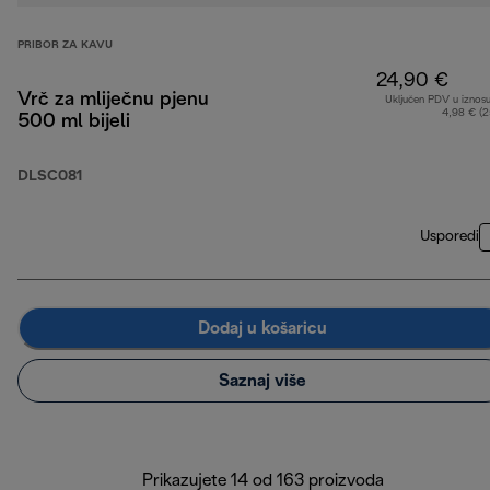
PRIBOR ZA KAVU
24,90 €
Vrč za mliječnu pjenu
Uključen PDV u iznos
4,98 € (
500 ml bijeli
DLSC081
Usporedi
Dodaj u košaricu
Saznaj više
Prikazujete 14 od 163 proizvoda