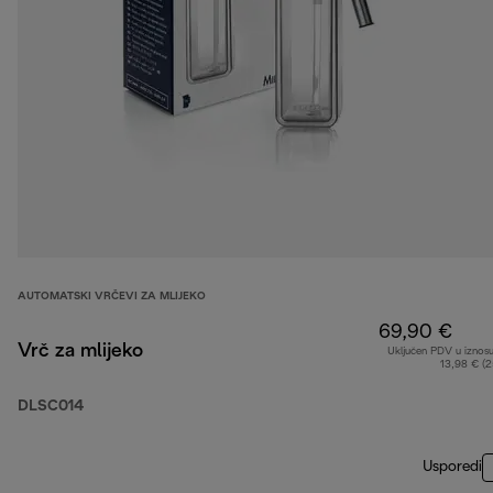
AUTOMATSKI VRČEVI ZA MLIJEKO
69,90 €
Vrč za mlijeko
Uključen PDV u iznos
13,98 € (
DLSC014
Usporedi