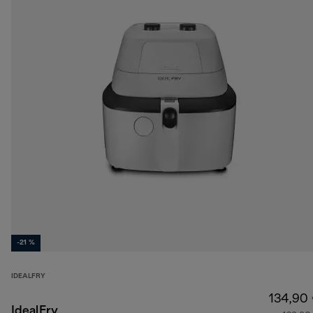
-21 %
IDEALFRY
134,90
IdealFry