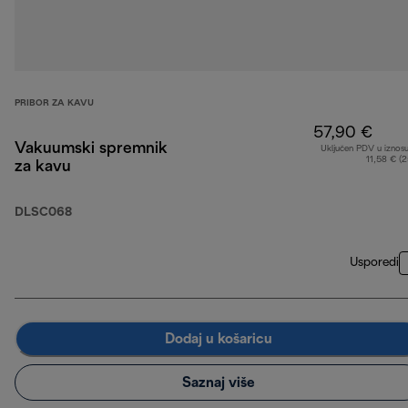
PRIBOR ZA KAVU
57,90 €
Vakuumski spremnik
Uključen PDV u iznos
11,58 € (
za kavu
DLSC068
Usporedi
Dodaj u košaricu
Saznaj više