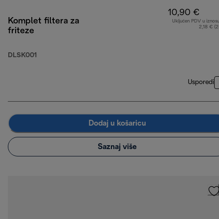
10,90 €
Komplet filtera za
Uključen PDV u iznos
2,18 € (
friteze
DLSK001
Usporedi
Dodaj u košaricu
Saznaj više