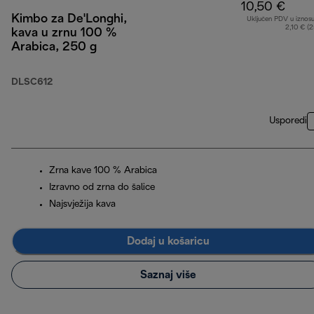
10,50 €
Kimbo za De'Longhi,
Uključen PDV u iznos
2,10 € (
kava u zrnu 100 %
Arabica, 250 g
DLSC612
Usporedi
Zrna kave 100 % Arabica
Izravno od zrna do šalice
Najsvježija kava
Dodaj u košaricu
Saznaj više