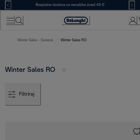
Skip
Besplatna dostava za narudžbe iznad 49 €
to
Content
Accessibility
Statement
Winter Sales - General
Winter Sales RO
Winter Sales RO
Filtriraj