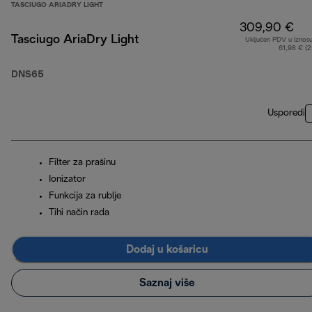
TASCIUGO ARIADRY LIGHT
309,90 €
Tasciugo AriaDry Light
Uključen PDV u iznos
61,98 € (
DNS65
Usporedi
Filter za prašinu
Ionizator
Funkcija za rublje
Tihi način rada
Dodaj u košaricu
Saznaj više