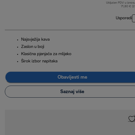
Uključen PDV u iznos
71,80 € (
Usporedi
Najsvježija kava
Zaslon u boji
Klasična pjenjača za mlijeko
Širok izbor napitaka
Obavijesti me
Saznaj više