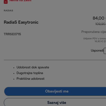
Nema na zalihi
RADIAS
84,00
RadiaS Easytronic
109,90
Preporučena cije
TRRSE0715
Uključen PDV u iznos
16,80 € (
Usporedi
Udobnost dok spavate
Dugotrajna toplina
Praktična udobnost
Obavijesti me
Saznaj više