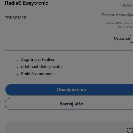
RadiaS Easytronic
139,90
Preporučena cije
TRRSE1225
Uključen PDV u iznos
22,80 € (
Usporedi
Dugotrajna toplina
Udobnost dok spavate
Praktična udobnost
Obavijesti me
Saznaj više