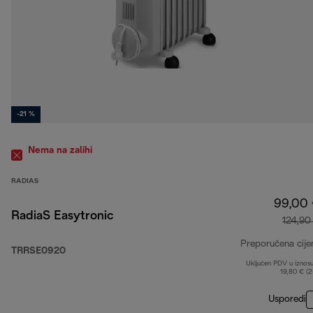
-21 %
Nema na zalihi
RADIAS
99,00
RadiaS Easytronic
124,90
Preporučena cije
TRRSE0920
Uključen PDV u iznos
19,80 € (
Usporedi