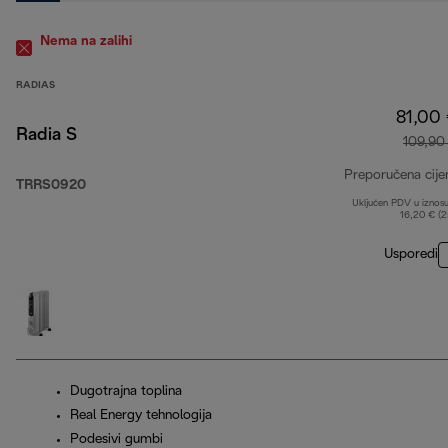
Nema na zalihi
RADIAS
81,00
Radia S
109,90
Preporučena cije
TRRS0920
Uključen PDV u iznos
16,20 € (
Usporedi
Dugotrajna toplina
Real Energy tehnologija
Podesivi gumbi