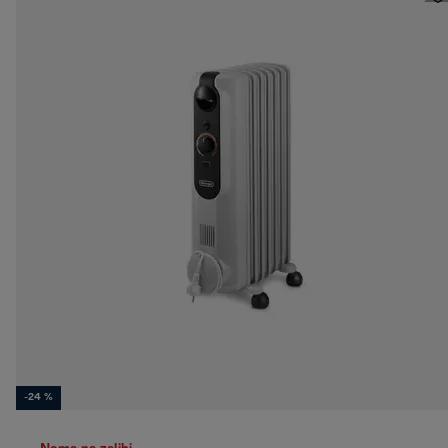
-24 %