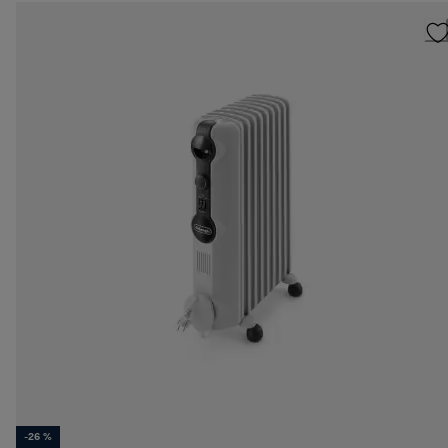
-26 %