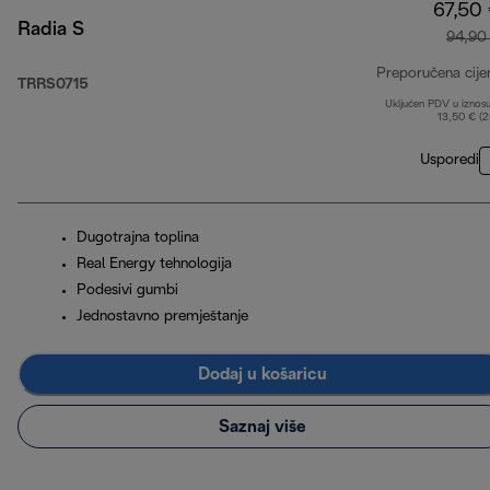
67,50
Radia S
94,90
Preporučena cije
TRRS0715
Uključen PDV u iznos
13,50 € (
Usporedi
Dugotrajna toplina
Real Energy tehnologija
Podesivi gumbi
Jednostavno premještanje
Dodaj u košaricu
Saznaj više