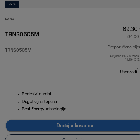
-27 %
NANO
69,30
TRNS0505M
94,90
Preporučena cije
TRNS0505M
Uključen PDV u iznos
13,86 € (
Usporedi
Podesivi gumbi
Dugotrajna toplina
Real Energy tehnologija
Dodaj u košaricu