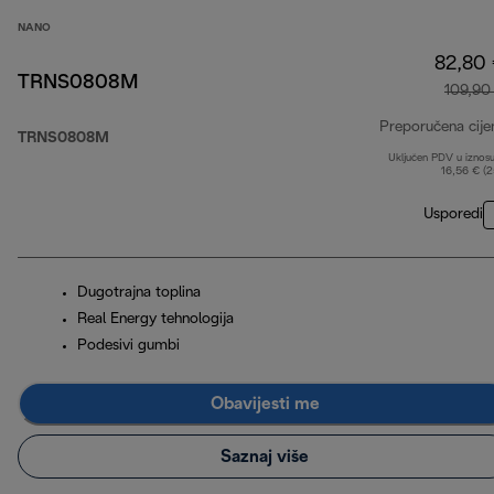
NANO
82,80
TRNS0808M
109,90
Preporučena cije
TRNS0808M
Uključen PDV u iznos
16,56 € (
Usporedi
Dugotrajna toplina
Real Energy tehnologija
Podesivi gumbi
Obavijesti me
Saznaj više