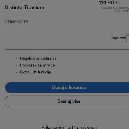
114,90 €
Distinta Titanium
Uključen PDV u iznos
22,98 € (
CTIN2103.TB
Usporedi
Reguliranje tostiranja
Podložak za mrvice
Extra Lift funkcija
Dodaj u košaricu
Saznaj više
Prikazujete 1 od 1 proizvoda