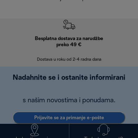
Besplatna dostava za narudžbe
Bes
preko 49 €
30 
Dostava u roku od 2-4 radna dana
Nadahnite se i ostanite informirani
s našim novostima i ponudama.
Prijavite se za primanje e-pošte