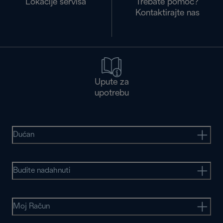
Lokacije servisa
Trebate pomoć?
Kontaktirajte nas
Upute za
upotrebu
Dućan
Budite nadahnuti
Moj Račun