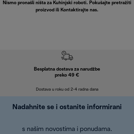
Nismo pronašli ništa za Kuhinjski roboti. Pokušajte pretražiti
proizvod ili
Kontaktirajte nas
.
Besplatna dostava za narudžbe
Bes
preko 49 €
30 
Dostava u roku od 2-4 radna dana
Nadahnite se i ostanite informirani
s našim novostima i ponudama.