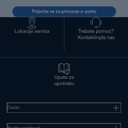
Prijavite se za primanje e-pošte
Lokacije servisa
Trebate pomoć?
Kontaktirajte nas
Upute za
upotrebu
Dućan