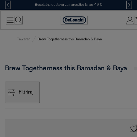
Skip
Besplatna dostava za narudžbe iznad 49 €
to
Content
Accessibility
Statement
Tawaran
Brew Togetherness this Ramadan & Raya
Brew Togetherness this Ramadan & Raya
Filtriraj