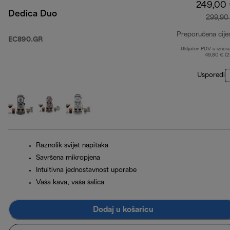
249,00
Dedica Duo
299,90
Preporučena cije
EC890.GR
Uključen PDV u iznos
49,80 € (
Usporedi
Raznolik svijet napitaka
Savršena mikropjena
Intuitivna jednostavnost uporabe
Vaša kava, vaša šalica
Dodaj u košaricu