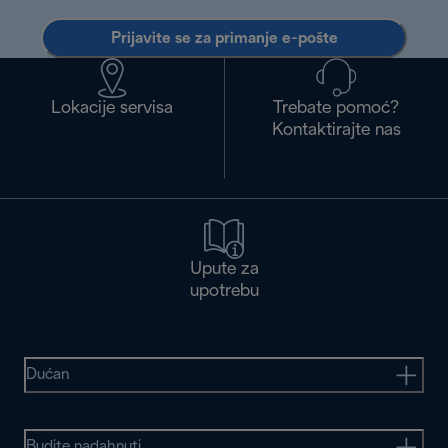
Prijavite se za primanje e-pošte
Lokacije servisa
Trebate pomoć?
Kontaktirajte nas
Upute za
upotrebu
Dućan
Budite nadahnuti