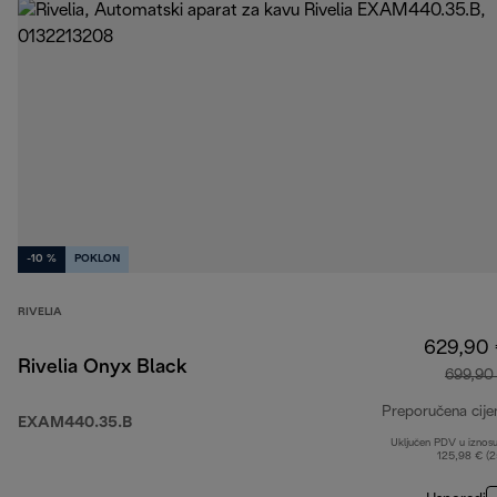
-10 %
POKLON
RIVELIA
629,90
Rivelia Onyx Black
699,90
Preporučena cije
EXAM440.35.B
Uključen PDV u iznos
125,98 € (