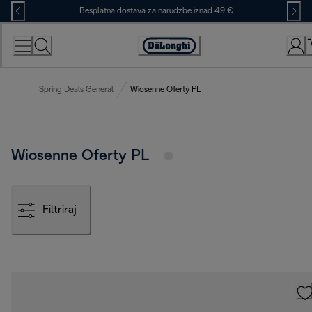
Skip
Besplatna dostava za narudžbe iznad 49 €
to
Content
Accessibility
Statement
Spring Deals General
Wiosenne Oferty PL
Wiosenne Oferty PL
Filtriraj