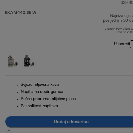
629,9
EXAM440.35.W
Najniža cijen
posljednjih 30 d
Uključen PDV u iznos
107,80 € (
Usporedi
Svježe mljevena kava
Napitci na dodir gumba
Ručna priprema mliječne pjene
Raznolikost napitaka
Dodaj u košaricu