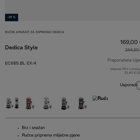
-31 %
RUČNI APARATI ZA ESPRESSO DEDICA
169,00
Dedica Style
244,90
Preporučena cije
EC685.BL EX:4
Uključen PDV u iznos
33,80 € (
Usporedi
Brz i snažan
Ručna priprema mliječne pjene