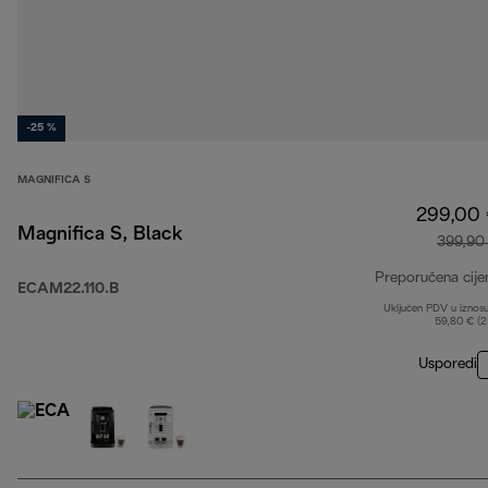
-25 %
MAGNIFICA S
299,00
Magnifica S, Black
399,90
Preporučena cije
ECAM22.110.B
Uključen PDV u iznos
59,80 € (
Usporedi