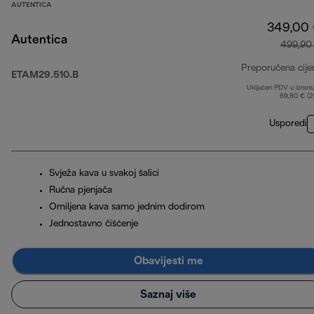
AUTENTICA
349,00
Autentica
499,90
Preporučena cije
ETAM29.510.B
Uključen PDV u iznos
69,80 € (
Usporedi
Svježa kava u svakoj šalici
Ručna pjenjača
Omiljena kava samo jednim dodirom
Jednostavno čišćenje
Obavijesti me
Saznaj više