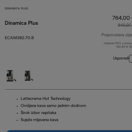
DINAMICA PLUS
764,00
Dinamica Plus
849,90
Preporučena cije
ECAM382.70.B
Uključen PDV u iznos
152,80 € (
Usporedi
Lattecrema Hot Technology
Omiljena kava samo jednim dodirom
Širok izbor napitaka
Svježe mljevena kava