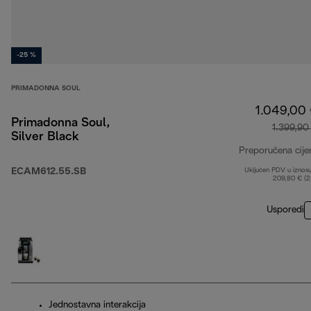
-25 %
PRIMADONNA SOUL
1.049,00
Primadonna Soul,
1.399,90
Silver Black
Preporučena cije
ECAM612.55.SB
Uključen PDV u iznos
209,80 € (
Usporedi
Jednostavna interakcija