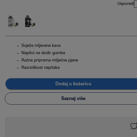
Usporedi
Svježe mljevena kava
Napitci na dodir gumba
Ručna priprema mliječne pjene
Raznolikost napitaka
Dodaj u košaricu
Saznaj više