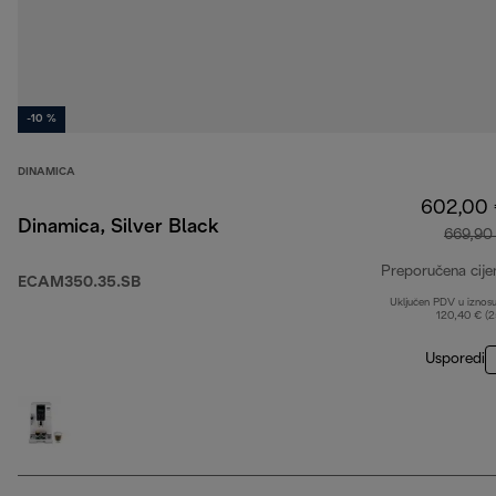
-10 %
DINAMICA
602,00
Dinamica, Silver Black
669,90
Preporučena cije
ECAM350.35.SB
Uključen PDV u iznos
120,40 € (
Usporedi