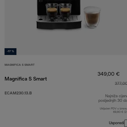
-17 %
MAGNIFICA S SMART
349,00 €
Magnifica S Smart
377,0
ECAM230.13.B
Najniža cijen
posljednjih 30 d
Uključen PDV u iznos
69,80 € (
Usporedi