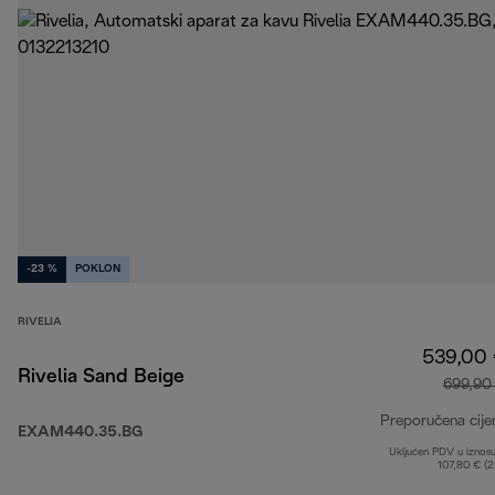
-23 %
POKLON
RIVELIA
539,00
Rivelia Sand Beige
699,90
Preporučena cije
EXAM440.35.BG
Uključen PDV u iznos
107,80 € (