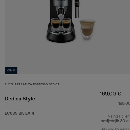
-26 %
RUČNI APARATI ZA ESPRESSO DEDICA
169,00 €
Dedica Style
189,0
EC685.BK EX:4
Najniža cijen
posljednjih 30 d
Uključen PDV u iznos