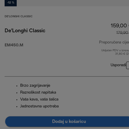
-12 %
DE'LONGHI CLASSIC
159,00
De'Longhi Classic
179,90
Preporučena cije
EM450.M
Uključen PDV u iznos
31,80 € (
Usporedi
Brzo zagrijavanje
Raznolikost napitaka
Vaša kava, vaša šalica
Jednostavna upotreba
Dodaj u košaricu