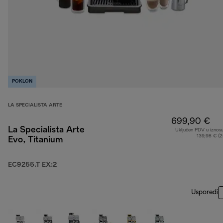
POKLON
LA SPECIALISTA ARTE
699,90 €
La Specialista Arte
Uključen PDV u iznos
139,98 € (
Evo, Titanium
EC9255.T EX:2
Usporedi