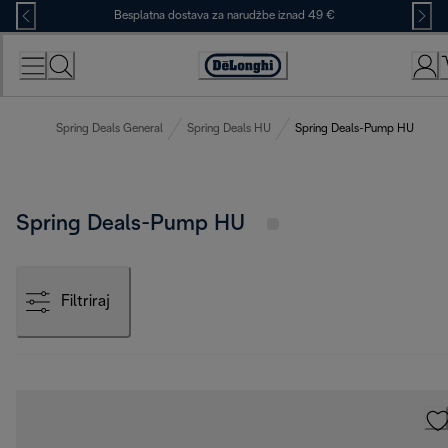
Skip
Besplatna dostava za narudžbe iznad 49 €
to
Content
Accessibility
Statement
Spring Deals General
Spring Deals HU
Spring Deals-Pump HU
Spring Deals-Pump HU
Filtriraj