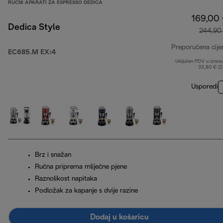
RUČNI APARATI ZA ESPRESSO DEDICA
169,00
Dedica Style
244,90
Preporučena cije
EC685.M EX:4
Uključen PDV u iznos
33,80 € (
Usporedi
Brz i snažan
Ručna priprema mliječne pjene
Raznolikost napitaka
Podložak za kapanje s dvije razine
Dodaj u košaricu