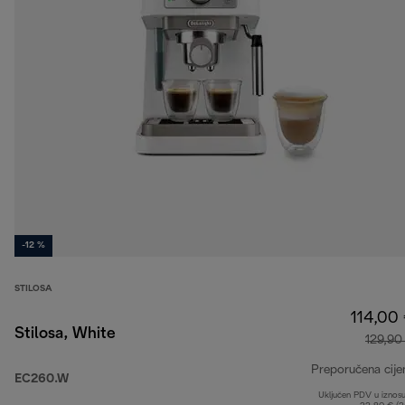
-12 %
STILOSA
114,00
Stilosa, White
129,90
Preporučena cije
EC260.W
Uključen PDV u iznos