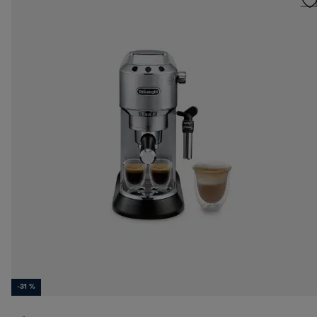
-31 %