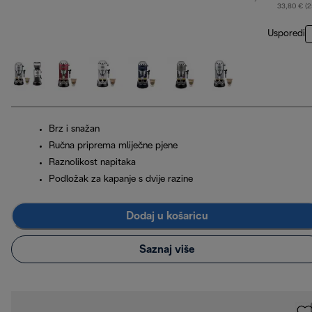
33,80 € (
Usporedi
Brz i snažan
Ručna priprema mliječne pjene
Raznolikost napitaka
Podložak za kapanje s dvije razine
Dodaj u košaricu
Saznaj više