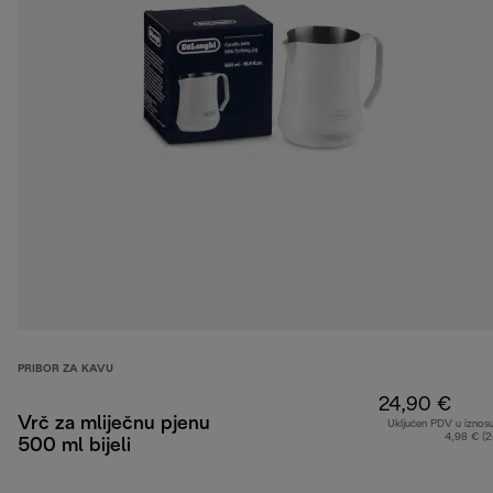
PRIBOR ZA KAVU
24,90 €
Vrč za mliječnu pjenu
Uključen PDV u iznos
4,98 € (
500 ml bijeli