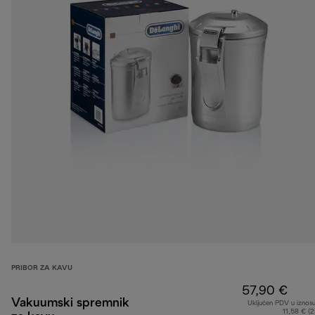
PRIBOR ZA KAVU
57,90 €
Vakuumski spremnik
Uključen PDV u iznos
11,58 € (