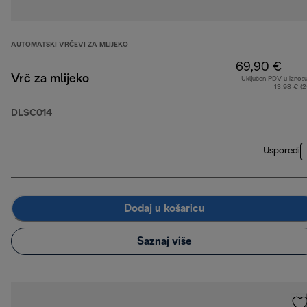
AUTOMATSKI VRČEVI ZA MLIJEKO
69,90 €
Vrč za mlijeko
Uključen PDV u iznos
13,98 € (
DLSC014
Usporedi
Dodaj u košaricu
Saznaj više