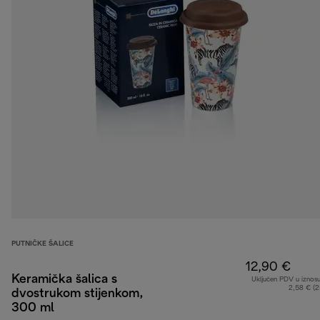
PUTNIČKE ŠALICE
12,90 €
Keramička šalica s
Uključen PDV u iznos
2,58 € (
dvostrukom stijenkom,
300 ml