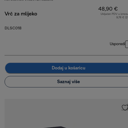
48,90 €
Vrč za mlijeko
Uključen PDV u iznos
9,78 € (
DLSC018
Usporedi
Dodaj u košaricu
Saznaj više