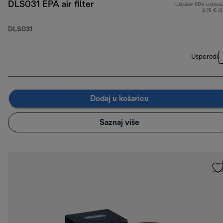
DLS031 EPA air filter
Uključen PDV u iznos
2,78 € (
DLS031
Usporedi
Dodaj u košaricu
Saznaj više