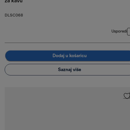
za kavu
DLSC068
Usporedi
Dodaj u košaricu
Saznaj više