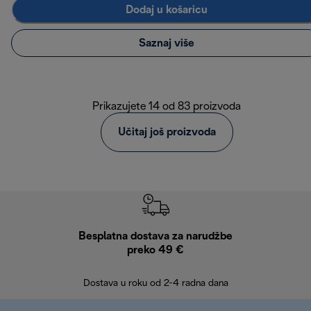
Dodaj u košaricu
Saznaj više
Prikazujete 14 od 83 proizvoda
Učitaj još proizvoda
Besplatna dostava za narudžbe
Bes
preko 49 €
30 
Dostava u roku od 2-4 radna dana