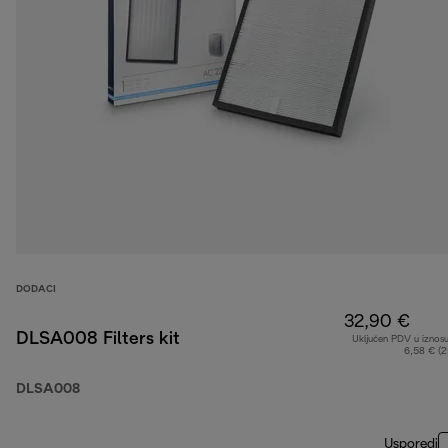
DODACI
32,90 €
DLSA008 Filters kit
Uključen PDV u iznos
6,58 € (
DLSA008
Usporedi