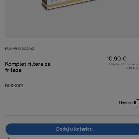
KUHINJSKI DODACI
10,90 €
Komplet filtera za
Uključen PDV u iznos
2,18 € (
friteze
DLSK001
Usporedi
Dodaj u košaricu