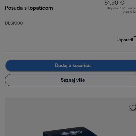
51,90 €
Posuda s lopaticom
Uključen PDV u iznos
10,38 € (
DLSK100
Usporedi
Dodaj u košaricu
Saznaj više