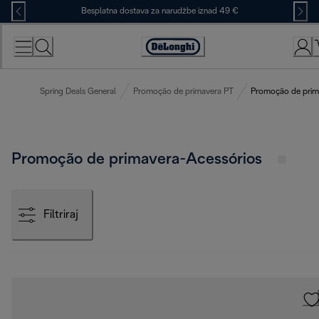
Skip
Besplatna dostava za narudžbe iznad 49 €
to
Content
Accessibility
Statement
Spring Deals General
Promoção de primavera PT
Promoção de prim
Promoção de primavera-Acessórios
Filtriraj