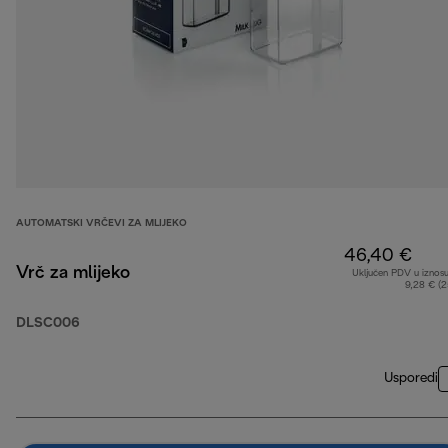
AUTOMATSKI VRČEVI ZA MLIJEKO
46,40 €
Vrč za mlijeko
Uključen PDV u iznos
9,28 € (
DLSC006
Usporedi