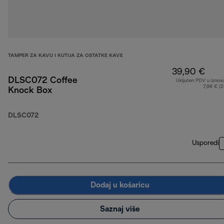
TAMPER ZA KAVU I KUTIJA ZA OSTATKE KAVE
39,90 €
DLSC072 Coffee
Uključen PDV u iznos
7,98 € (
Knock Box
DLSC072
Usporedi
Dodaj u košaricu
Saznaj više