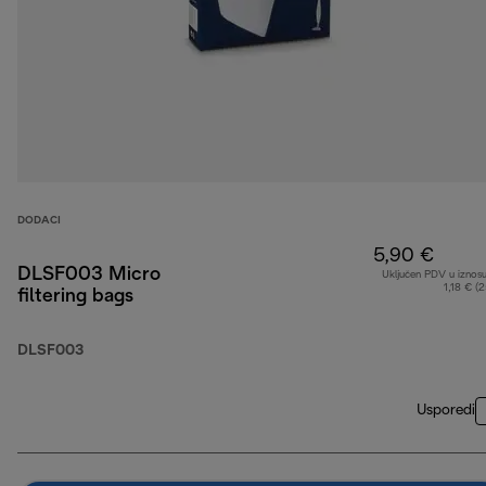
DODACI
5,90 €
DLSF003 Micro
Uključen PDV u iznos
1,18 € (
filtering bags
DLSF003
Usporedi