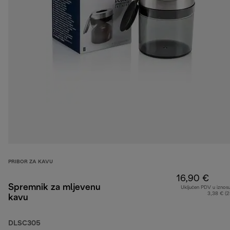
PRIBOR ZA KAVU
16,90 €
Spremnik za mljevenu
Uključen PDV u iznos
3,38 € (
kavu
DLSC305