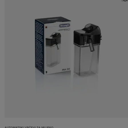
AUTOMATSKI VRČEVI ZA MLIJEKO