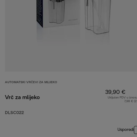
AUTOMATSKI VRČEVI ZA MLIJEKO
39,90 €
Vrč za mlijeko
Uključen PDV u iznos
7,98 € (
DLSC022
Usporedi