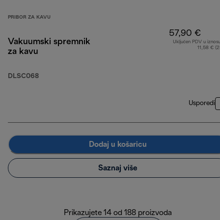
PRIBOR ZA KAVU
57,90 €
Vakuumski spremnik
Uključen PDV u iznos
11,58 € (
za kavu
DLSC068
Usporedi
Dodaj u košaricu
Saznaj više
Prikazujete 14 od 188 proizvoda