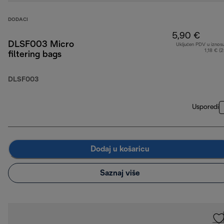
DODACI
5,90 €
DLSF003 Micro
Uključen PDV u iznos
1,18 € (
filtering bags
DLSF003
Usporedi
Dodaj u košaricu
Saznaj više