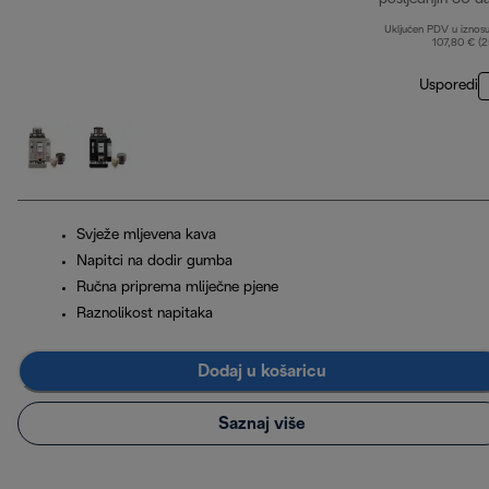
Uključen PDV u iznos
107,80 € (
Usporedi
Svježe mljevena kava
Napitci na dodir gumba
Ručna priprema mliječne pjene
Raznolikost napitaka
Dodaj u košaricu
Saznaj više