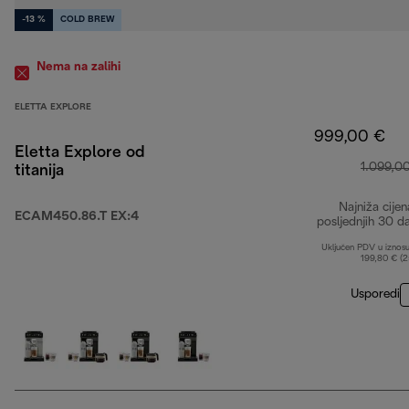
-13 %
COLD BREW
Nema na zalihi
ELETTA EXPLORE
999,00 €
Eletta Explore od
1.099,0
titanija
Najniža cijen
ECAM450.86.T EX:4
posljednjih 30 d
Uključen PDV u iznos
199,80 € (
Usporedi