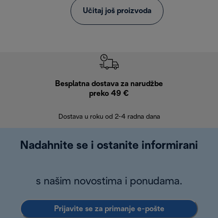
Učitaj još proizvoda
Besplatna dostava za narudžbe
Bes
preko 49 €
30 
Dostava u roku od 2-4 radna dana
Nadahnite se i ostanite informirani
s našim novostima i ponudama.
Prijavite se za primanje e-pošte