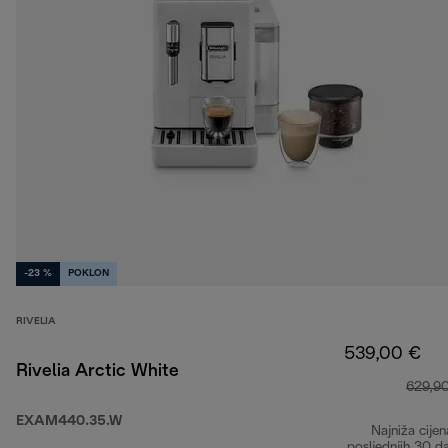
-23 %
POKLON
RIVELIA
539,00 €
Rivelia Arctic White
629,9
EXAM440.35.W
Najniža cijen
posljednjih 30 d