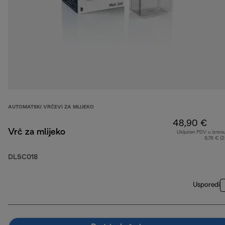
AUTOMATSKI VRČEVI ZA MLIJEKO
48,90 €
Vrč za mlijeko
Uključen PDV u iznos
9,78 € (
DLSC018
Usporedi