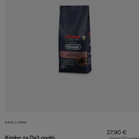
KAVA U ZRNU
27,90 €
Kimbo za De'Longhi,
Uključen PDV u iznos