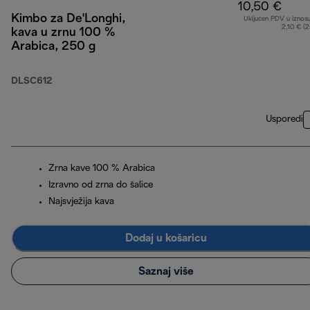
10,50 €
Kimbo za De'Longhi,
Uključen PDV u iznos
2,10 € (
kava u zrnu 100 %
Arabica, 250 g
DLSC612
Usporedi
Zrna kave 100 % Arabica
Izravno od zrna do šalice
Najsvježija kava
Dodaj u košaricu
Saznaj više