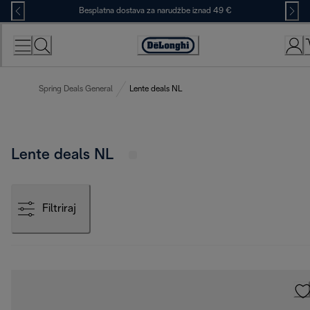
Skip
Besplatna dostava za narudžbe iznad 49 €
to
Content
Accessibility
Statement
Spring Deals General
Lente deals NL
Lente deals NL
Filtriraj