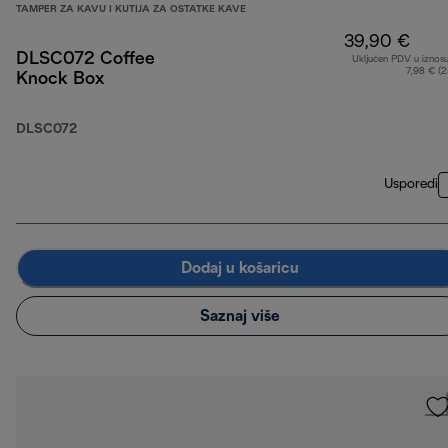
TAMPER ZA KAVU I KUTIJA ZA OSTATKE KAVE
39,90 €
DLSC072 Coffee
Uključen PDV u iznos
7,98 € (
Knock Box
DLSC072
Usporedi
Dodaj u košaricu
Saznaj više