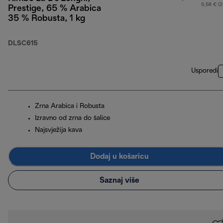
5,58 € (
Prestige, 65 % Arabica
35 % Robusta, 1 kg
DLSC615
Usporedi
Zrna Arabica i Robusta
Izravno od zrna do šalice
Najsvježija kava
Dodaj u košaricu
Saznaj više