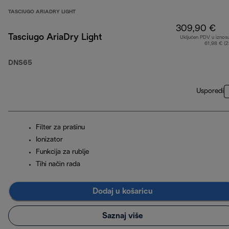
TASCIUGO ARIADRY LIGHT
309,90 €
Tasciugo AriaDry Light
Uključen PDV u iznos
61,98 € (
DNS65
Usporedi
Filter za prašinu
Ionizator
Funkcija za rublje
Tihi način rada
Dodaj u košaricu
Saznaj više