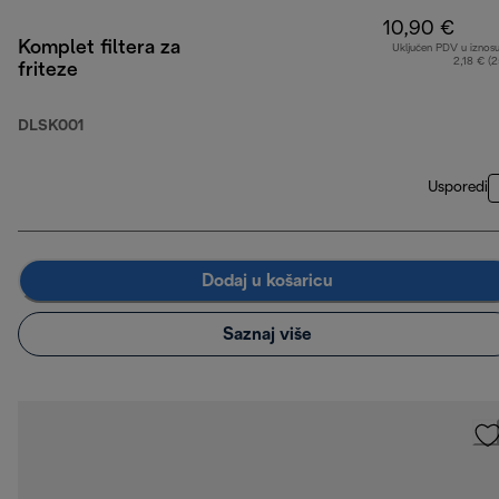
10,90 €
Komplet filtera za
Uključen PDV u iznos
2,18 € (
friteze
DLSK001
Usporedi
Dodaj u košaricu
Saznaj više