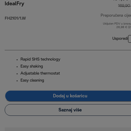
IdealFry
169,90
Preporučena cije
FH2101/1.W
Uključen PDV u iznos
26,98 € (
Usporedi
Rapid SHS technology
Easy shaking
Adjustable thermostat
Easy cleaning
Dodaj u košaricu
Saznaj više