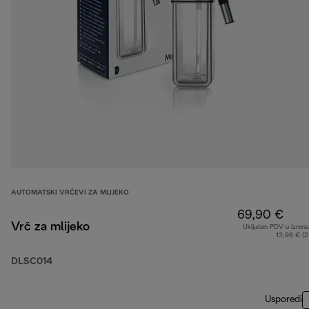
AUTOMATSKI VRČEVI ZA MLIJEKO
69,90 €
Vrč za mlijeko
Uključen PDV u iznos
13,98 € (
DLSC014
Usporedi