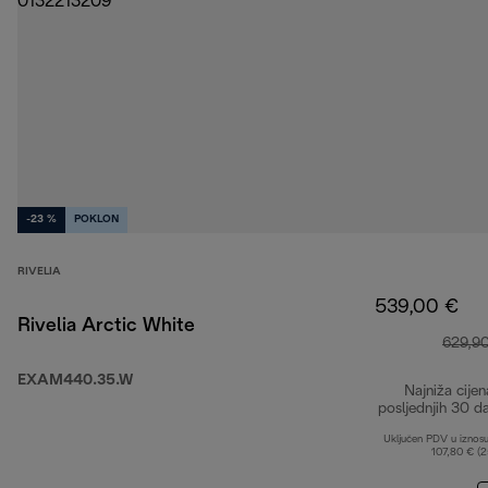
-23 %
POKLON
RIVELIA
539,00 €
Rivelia Arctic White
629,9
EXAM440.35.W
Najniža cijen
posljednjih 30 d
Uključen PDV u iznos
107,80 € (