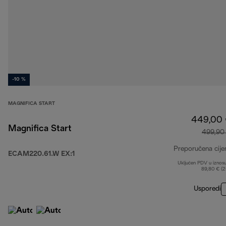
-10 %
MAGNIFICA START
449,00
Magnifica Start
499,90
Preporučena cije
ECAM220.61.W EX:1
Uključen PDV u iznos
89,80 € (
Usporedi