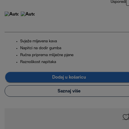
Usporedi
Svježe mljevena kava
Napitci na dodir gumba
Ručna priprema mliječne pjene
Raznolikost napitaka
Dodaj u košaricu
Saznaj više