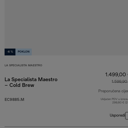
-6 %
POKLON
LA SPECIALISTA MAESTRO
1.499,00
La Specialista Maestro
1.599,90
– Cold Brew
Preporučena cije
EC9885.M
Uključen PDV u iznos
299,80 € (
Usporedi