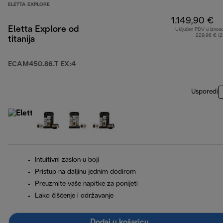
ELETTA EXPLORE
1.149,90 €
Eletta Explore od
Uključen PDV u iznos
229,98 € (
titanija
ECAM450.86.T EX:4
Usporedi
Intuitivni zaslon u boji
Pristup na daljinu jednim dodirom
Preuzmite vaše napitke za ponijeti
Lako čišćenje i održavanje
Dodaj u košaricu