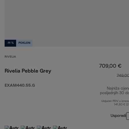
-11 %
POKLON
RIVELIA
709,00 €
Rivelia Pebble Grey
749,0
EXAM440.55.G
Najniža cijen
posljednjih 30 d
Uključen PDV u iznos
141,80 € (
Usporedi