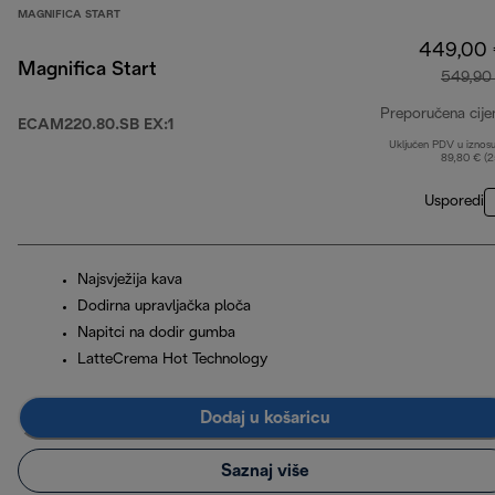
MAGNIFICA START
449,00
Magnifica Start
549,90
Preporučena cije
ECAM220.80.SB EX:1
Uključen PDV u iznos
89,80 € (
Usporedi
Najsvježija kava
Dodirna upravljačka ploča
Napitci na dodir gumba
LatteCrema Hot Technology
Dodaj u košaricu
Saznaj više