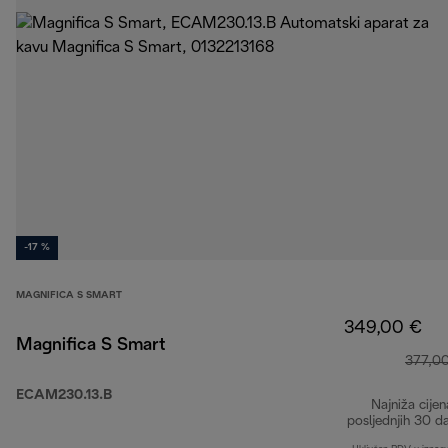
-17 %
MAGNIFICA S SMART
349,00 €
Magnifica S Smart
377,0
ECAM230.13.B
Najniža cijen
posljednjih 30 d