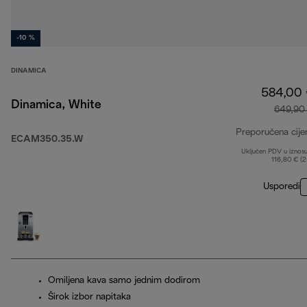
-10 %
DINAMICA
584,00
Dinamica, White
649,90
Preporučena cije
ECAM350.35.W
Uključen PDV u iznos
116,80 € (
Usporedi
Omiljena kava samo jednim dodirom
Širok izbor napitaka