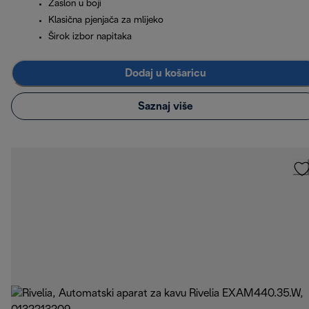
Zaslon u boji
Klasična pjenjača za mlijeko
Širok izbor napitaka
Dodaj u košaricu
Saznaj više