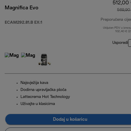
512,00
Magnifica Evo
569,90
Preporučena cije
ECAM292.81.B EX:1
Uključen PDV u iznos
102,40 € (
Usporedi
Najsvježija kava
Dodirna upravljačka ploča
Lattecrema Hot Technology
Uživajte u klasicima
Dodaj u košaricu