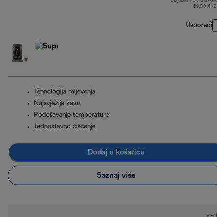
Uključen PDV u iznos
69,80 € (
Usporedi
Tehnologija mljevenja
Najsvježija kava
Podešavanje temperature
Jednostavno čišćenje
Dodaj u košaricu
Saznaj više