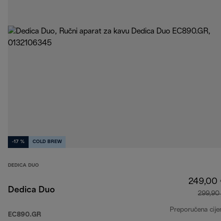
-17 %
COLD BREW
DEDICA DUO
249,00
Dedica Duo
299,90
Preporučena cije
EC890.GR