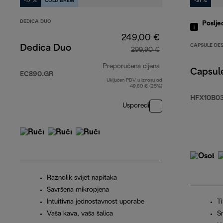
-17 %
COLD BREW
-31 %
DEDICA DUO
Poslje
249,00 €
CAPSULE DE
Dedica Duo
299,90 €
Preporučena cijena
Capsul
EC890.GR
Uključen PDV u iznosu od
izvorna cijena 29
49,80 € (25%)
HFX10B0
Usporedi
Raznolik svijet napitaka
Savršena mikropjena
Intuitivna jednostavnost uporabe
Ti
Vaša kava, vaša šalica
S