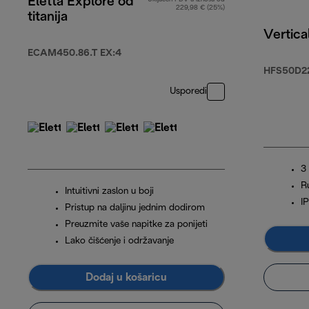
Eletta Explore od
229,98 € (25%)
titanija
Vertica
ECAM450.86.T EX:4
HFS50D2
Usporedi
3
R
Intuitivni zaslon u boji
IP
Pristup na daljinu jednim dodirom
Preuzmite vaše napitke za ponijeti
Lako čišćenje i održavanje
Dodaj u košaricu