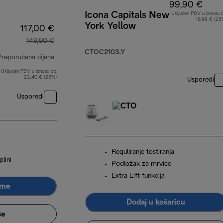
99,90 €
Icona Capitals New
Uključen PDV u iznosu 
19,98 € (25
York Yellow
117,00 €
149,90 €
CTOC2103.Y
Preporučena cijena
Uključen PDV u iznosu od
izvorna cijena 149,90 €
23,40 € (25%)
Usporedi
Usporedi
Reguliranje tostiranja
plini
Podložak za mrvice
Extra Lift funkcija
 me
Dodaj u košaricu
še