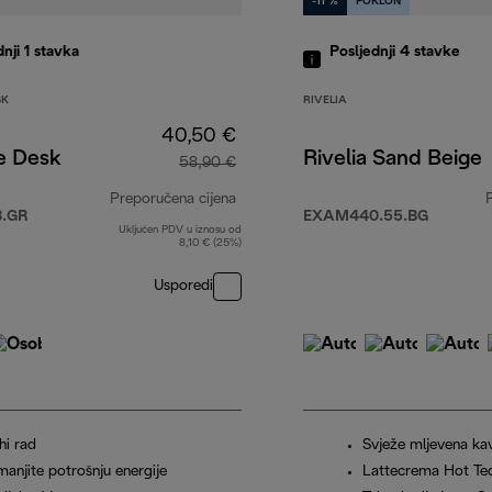
-11 %
POKLON
dnji 1
stavka
Posljednji 4
stavke
SK
RIVELIA
40,50 €
e Desk
Rivelia Sand Beige
58,90 €
9,90 €
Preporučena cijena
3.GR
EXAM440.55.BG
Uključen PDV u iznosu od
izvorna cijena 58,90 €
8,10 € (25%)
Usporedi
hi rad
Svježe mljevena ka
manjite potrošnju energije
Lattecrema Hot Te