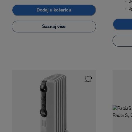
U
U
Dodaj u košaricu
Saznaj više