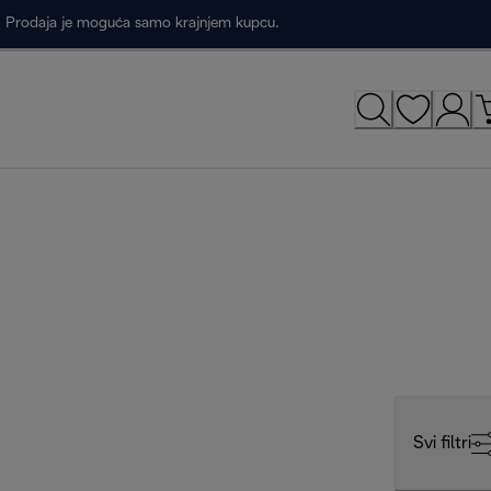
a. Prodaja je moguća samo krajnjem kupcu.
Svi filtri