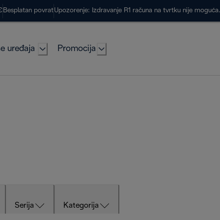
€
Besplatan povrat
Upozorenje: Izdravanje R1 računa na tvrtku nije moguć
e uređaja
Promocija
Serija
Kategorija