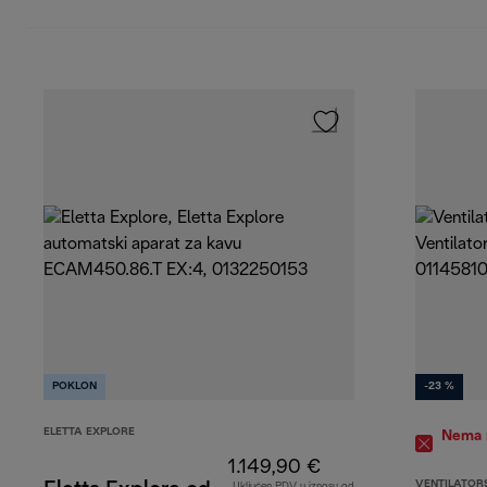
POKLON
-23 %
ELETTA EXPLORE
Nema n
1.149,90 €
VENTILATORS
Uključen PDV u iznosu od