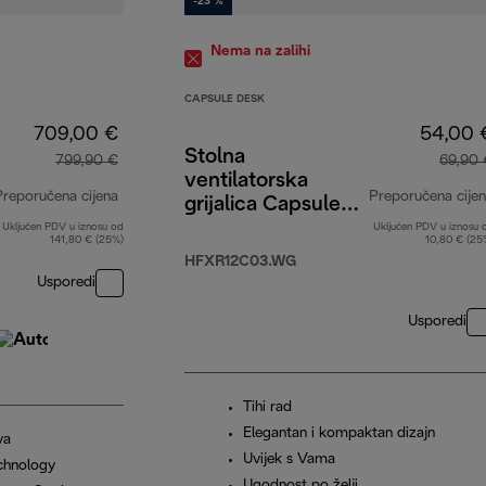
-23 %
Nema na zalihi
CAPSULE DESK
709,00 €
54,00 
Stolna
799,90 €
69,90 
ventilatorska
Preporučena cijena
Preporučena cije
grijalica Capsule
Desk Loop
Uključen PDV u iznosu od
Uključen PDV u iznosu 
izvorna cijena 799,90 €
141,80 € (25%)
10,80 € (25
HFXR12C03.WG
Usporedi
Usporedi
Tihi rad
Elegantan i kompaktan dizajn
va
Uvijek s Vama
chnology
Ugodnost po želji