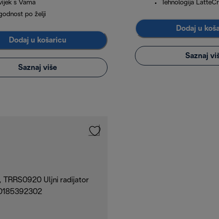
vijek s Vama
Tehnologija LatteC
godnost po želji
Dodaj u koš
Dodaj u košaricu
Saznaj vi
Saznaj više