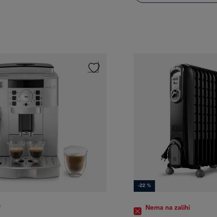
-22 %
S
Nema na zalihi