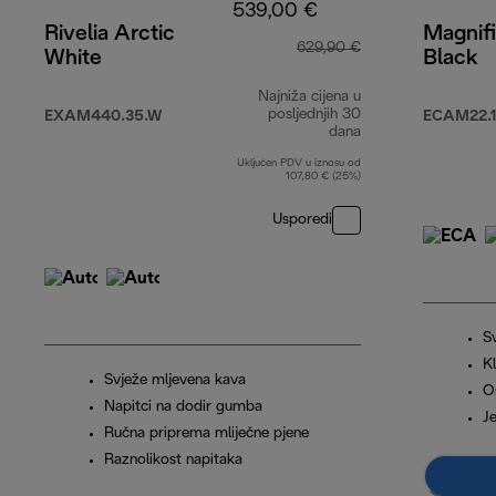
539,00 €
Rivelia Arctic
Magnifi
629,90 €
White
Black
Najniža cijena u
posljednjih 30
EXAM440.35.W
ECAM22.1
dana
Uključen PDV u iznosu od
107,80 € (25%)
Usporedi
Sv
Kl
Svježe mljevena kava
O
Napitci na dodir gumba
J
Ručna priprema mliječne pjene
Raznolikost napitaka