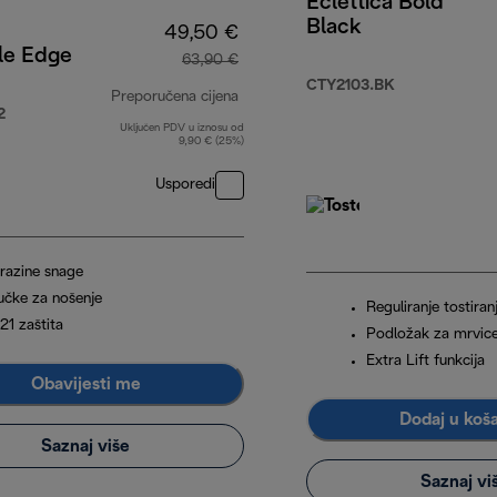
Eclettica Bold
Black
49,50 €
le Edge
63,90 €
CTY2103.BK
Preporučena cijena
2
Uključen PDV u iznosu od
izvorna cijena 63,90 €
9,90 € (25%)
Usporedi
 razine snage
učke za nošenje
Reguliranje tostiran
21 zaštita
Podložak za mrvic
Extra Lift funkcija
Obavijesti me
Dodaj u koš
Saznaj više
Saznaj vi