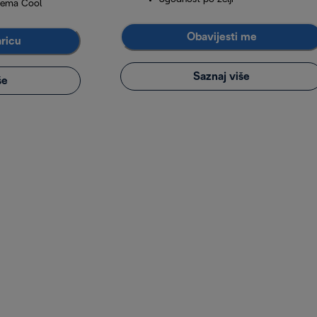
rema Cool
Obavijesti me
aricu
Saznaj više
še