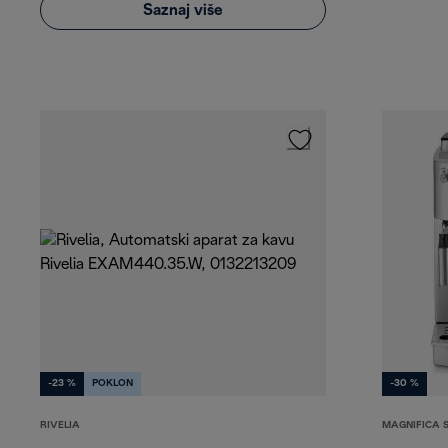
Saznaj više
-23 %
POKLON
-30 %
RIVELIA
MAGNIFICA 