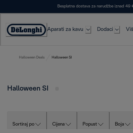
Skip
Besplatna dostava za narudžbe iznad 49 
to
Content
Aparati za kavu
Dodaci
Viš
Accessibility
Statement
Halloween Deals
Halloween SI
Halloween SI
Sortiraj po
Cijena
Popust
Boja