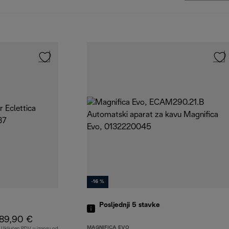
-16 %
Posljednji 5
stavke
89,90 €
MAGNIFICA EVO
Uključen PDV u iznosu od