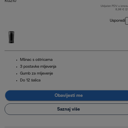
KG210
Uključen PDV u iznos
8,98 € (
Usporedi
Mlinac s oštricama
3 postavke mljevenja
Gumb za mljevenje
Do 12 šalica
Obavijesti me
Saznaj više