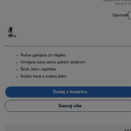
Uključen PDV u iznos
120,40 € (
Usporedi
Ručna pjenjača za mlijeko
Omiljena kava samo jednim dodirom
Širok izbor napitaka
Svježa kava u svakoj šalici
Dodaj u košaricu
Saznaj više