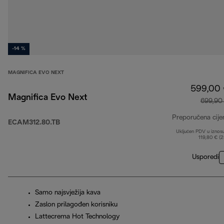
-14 %
MAGNIFICA EVO NEXT
599,00
Magnifica Evo Next
699,90
Preporučena cije
ECAM312.80.TB
Uključen PDV u iznos
119,80 € (
Usporedi
Samo najsvježija kava
Zaslon prilagođen korisniku
Lattecrema Hot Technology