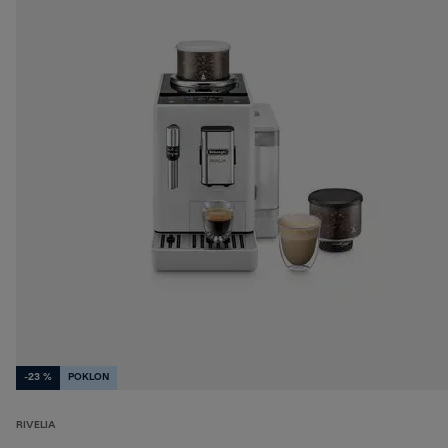
-23 %
POKLON
RIVELIA