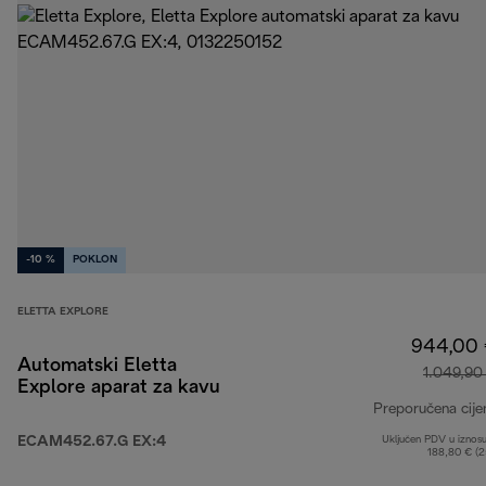
-10 %
POKLON
ELETTA EXPLORE
944,00
Automatski Eletta
1.049,90
Explore aparat za kavu
Preporučena cije
ECAM452.67.G EX:4
Uključen PDV u iznos
188,80 € (