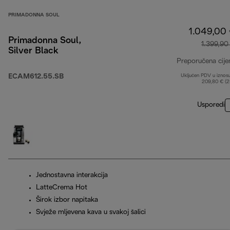
PRIMADONNA SOUL
1.049,00
Primadonna Soul,
1.399,90
Silver Black
Preporučena cije
ECAM612.55.SB
Uključen PDV u iznos
209,80 € (
Usporedi
Jednostavna interakcija
LatteCrema Hot
Širok izbor napitaka
Svježe mljevena kava u svakoj šalici