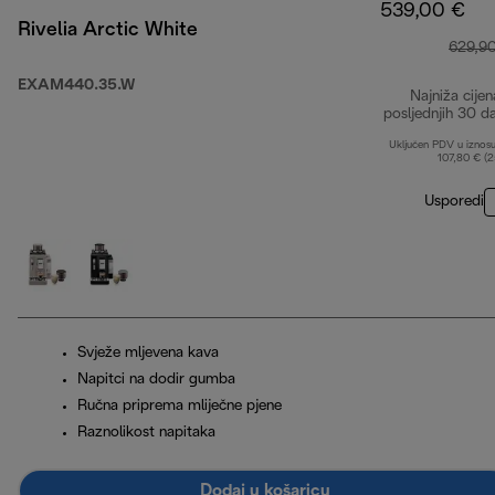
539,00 €
Rivelia Arctic White
629,9
EXAM440.35.W
Najniža cijen
posljednjih 30 d
Uključen PDV u iznos
107,80 € (
Usporedi
Svježe mljevena kava
Napitci na dodir gumba
Ručna priprema mliječne pjene
Raznolikost napitaka
Dodaj u košaricu