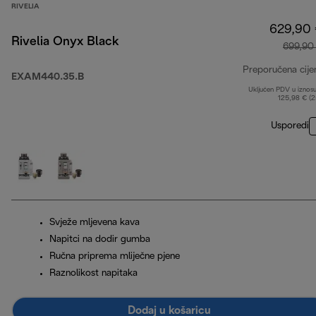
RIVELIA
629,90
Rivelia Onyx Black
699,90
Preporučena cije
EXAM440.35.B
Uključen PDV u iznos
125,98 € (
Usporedi
Svježe mljevena kava
Napitci na dodir gumba
Ručna priprema mliječne pjene
Raznolikost napitaka
Dodaj u košaricu