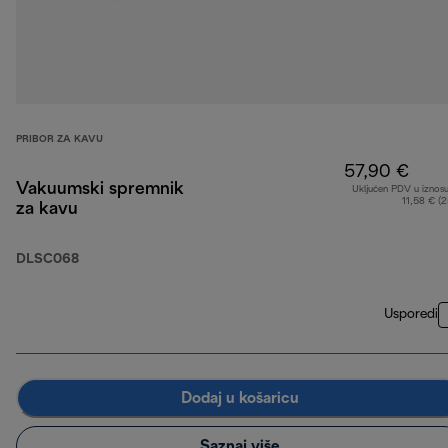
PRIBOR ZA KAVU
57,90 €
Vakuumski spremnik
Uključen PDV u iznos
11,58 € (
za kavu
DLSC068
Usporedi
Dodaj u košaricu
Saznaj više