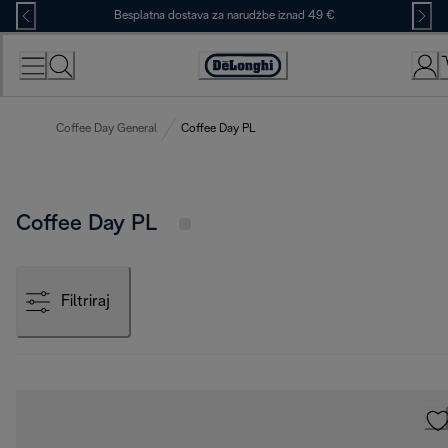
Skip
Besplatna dostava za narudžbe iznad 49 €
to
Content
Accessibility
Statement
Coffee Day General
Coffee Day PL
Coffee Day PL
Filtriraj