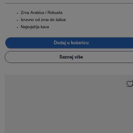
Zrna Arabica i Robusta
Izravno od zrna do šalice
Najsvježija kava
Dodaj u košaricu
Saznaj više