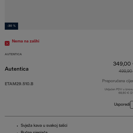
-30 %
Nema na zalihi
AUTENTICA
349,00
Autentica
499,90
Preporučena cije
ETAM29.510.B
Uključen PDV u iznos
69,80 € (
Usporedi
Svježa kava u svakoj šalici
Ručna pjenjača