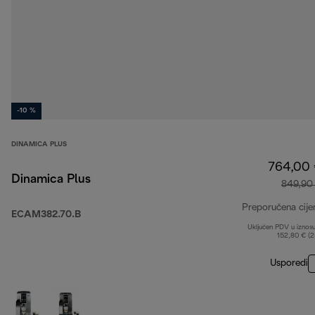
-10 %
DINAMICA PLUS
764,00
Dinamica Plus
849,90
Preporučena cije
ECAM382.70.B
Uključen PDV u iznos
152,80 € (
Usporedi