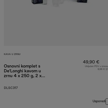
KAVA U ZRNU
49,90 €
Osnovni komplet s
Uključen PDV u iznos
9,98 € (
De'Longhi kavom u
zrnu 4 x 250 g, 2 x
čaše za cappuccino i
filter za vodu
DLSC317
Usporedi