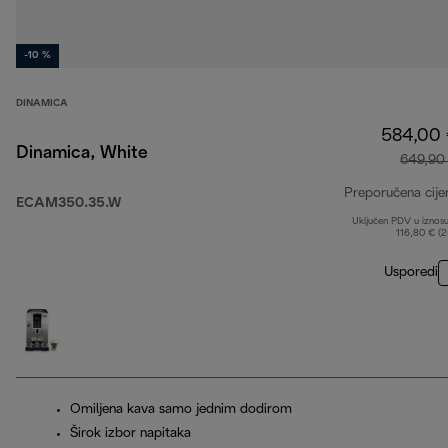
-10 %
DINAMICA
584,00
Dinamica, White
649,90
Preporučena cije
ECAM350.35.W
Uključen PDV u iznos
116,80 € (
Usporedi
Omiljena kava samo jednim dodirom
Širok izbor napitaka