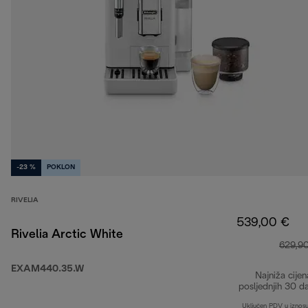
-23 %
POKLON
RIVELIA
539,00 €
Rivelia Arctic White
629,9
EXAM440.35.W
Najniža cijen
posljednjih 30 d
Uključen PDV u iznos