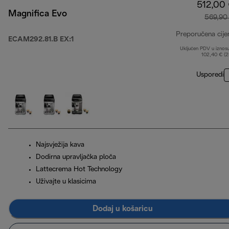
512,00
Magnifica Evo
569,90
Preporučena cije
ECAM292.81.B EX:1
Uključen PDV u iznos
102,40 € (
Usporedi
Najsvježija kava
Dodirna upravljačka ploča
Lattecrema Hot Technology
Uživajte u klasicima
Dodaj u košaricu