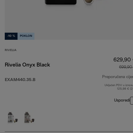
-10 %
POKLON
RIVELIA
629,90
Rivelia Onyx Black
699,90
Preporučena cije
EXAM440.35.B
Uključen PDV u iznos
125,98 € (
Usporedi