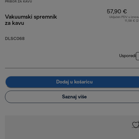
PRIBOR ZA KAVU
57,90 €
Vakuumski spremnik
Uključen PDV u iznos
11,58 € (
za kavu
DLSC068
Usporedi
Dodaj u košaricu
Saznaj više