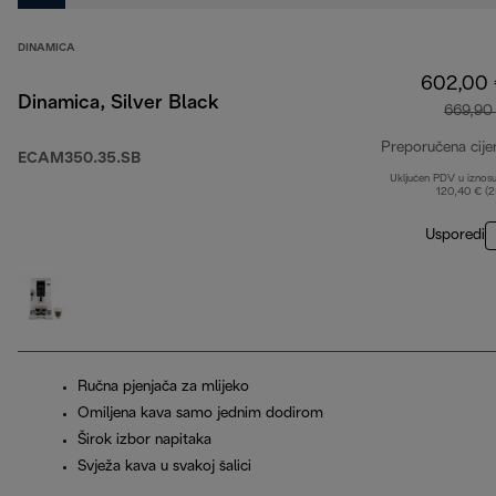
DINAMICA
602,00
Dinamica, Silver Black
669,90
Preporučena cije
ECAM350.35.SB
Uključen PDV u iznos
120,40 € (
Usporedi
Ručna pjenjača za mlijeko
Omiljena kava samo jednim dodirom
Širok izbor napitaka
Svježa kava u svakoj šalici