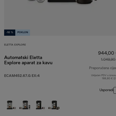
-10 %
POKLON
ELETTA EXPLORE
944,00
Automatski Eletta
1.049,90
Explore aparat za kavu
Preporučena cije
ECAM452.67.G EX:4
Uključen PDV u iznos
188,80 € (
Usporedi