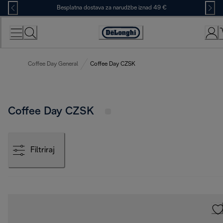
Skip
Besplatna dostava za narudžbe iznad 49 €
to
Content
Accessibility
Statement
Coffee Day General
Coffee Day CZSK
Coffee Day CZSK
Filtriraj