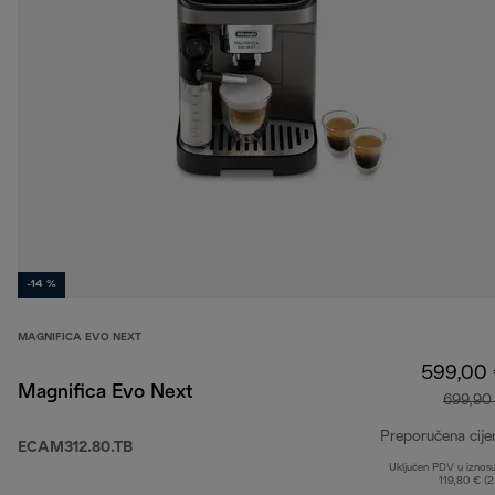
-14 %
MAGNIFICA EVO NEXT
599,00
Magnifica Evo Next
699,90
Preporučena cije
ECAM312.80.TB
Uključen PDV u iznos
119,80 € (