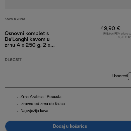
KAVA U ZRNU
49,90 €
Osnovni komplet s
Uključen PDV u iznos
9,98 € (
De'Longhi kavom u
zrnu 4 x 250 g, 2 x
čaše za cappuccino i
filter za vodu
DLSC317
Usporedi
Zrna Arabica i Robusta
Izravno od zrna do šalice
Najsvježija kava
Dodaj u košaricu