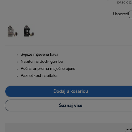
107,80 € (
Usporedi
Svježe mljevena kava
Napitci na dodir gumba
Ručna priprema mliječne pjene
Raznolikost napitaka
Dodaj u košaricu
Saznaj više