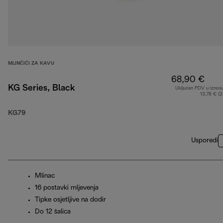
MLINČIĆI ZA KAVU
68,90 €
KG Series, Black
Uključen PDV u iznos
13,78 € (
KG79
Usporedi
Mlinac
16 postavki mljevenja
Tipke osjetljive na dodir
Do 12 šalica