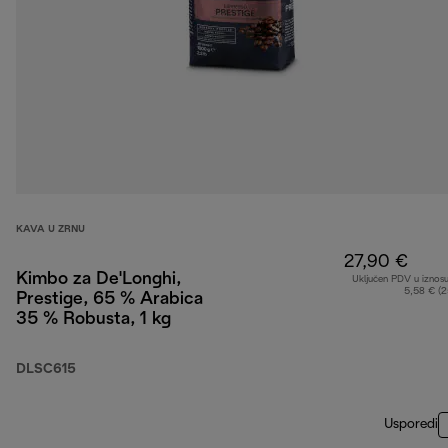
KAVA U ZRNU
27,90 €
Kimbo za De'Longhi,
Uključen PDV u iznos
5,58 € (
Prestige, 65 % Arabica
35 % Robusta, 1 kg
DLSC615
Usporedi