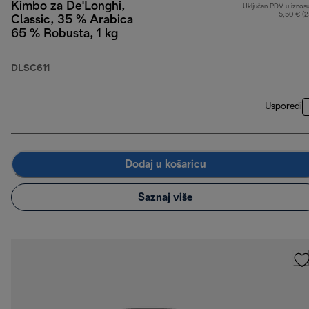
Kimbo za De'Longhi,
Uključen PDV u iznos
5,50 € (
Classic, 35 % Arabica
65 % Robusta, 1 kg
DLSC611
Usporedi
Dodaj u košaricu
Saznaj više