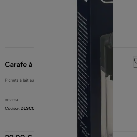
Carafe à lait DLSC034
Pichets à lait automatiques
DLSC034
Couleur
:
DLSC034