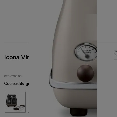
Icona Vintage
CTOV2103.BG
Couleur
:
Beige