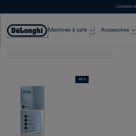
Skip
Livraison 
to
Content
Machines à café
Accessoires
Déclaration
d'accessibilité
-25 %