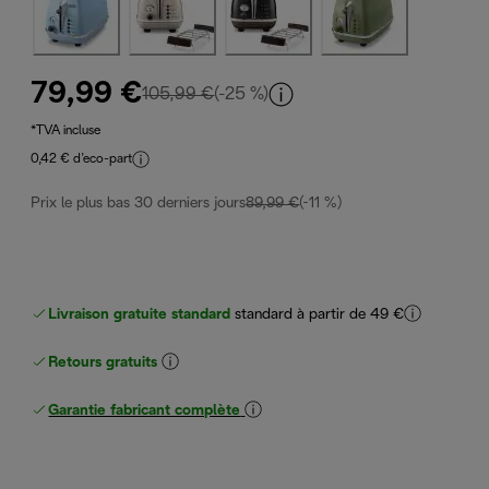
79,99 €
prix original 105,99 €
105,99 €
(-25 %)
*TVA incluse
0,42 € d’eco-part
Prix le plus bas 30 derniers jours
89,99 €
(-11 %)
Livraison gratuite standard
standard à partir de 49 €
Retours gratuits
Garantie fabricant complète