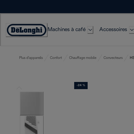
Skip
to
Content
Machines à café
Accessoires
Déclaration
d'accessibilité
Plus d'appareils
Confort
Chauffage mobile
Convecteurs
H
-24 %