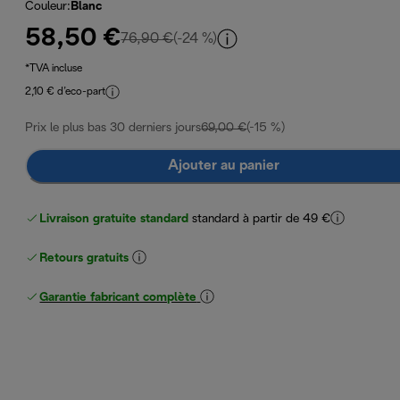
Couleur
:
Blanc
58,50 €
prix original 76,90 €
76,90 €
(-24 %)
*TVA incluse
2,10 € d’eco-part
Prix le plus bas 30 derniers jours
69,00 €
(-15 %)
Ajouter au panier
Livraison gratuite standard
standard à partir de 49 €
Retours gratuits
Garantie fabricant complète