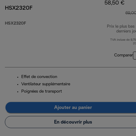
58,50 €
HSX2320F
69,0
HSX2320F
Prix le plus bas
derniers jo
TVA incluse de 9,75
2
Comparer
Effet de convection
Ventilateur supplémentaire
Poignées de transport
Ajouter au panier
En découvrir plus