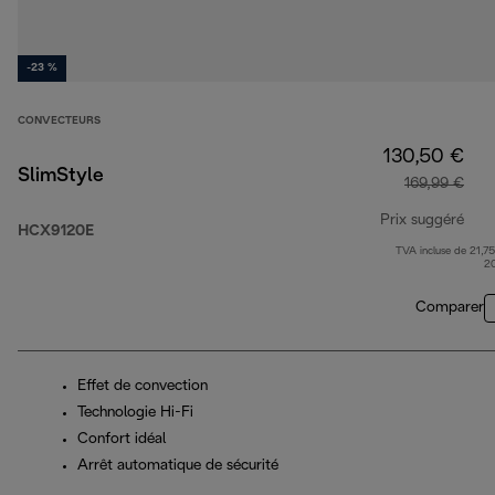
-23 %
CONVECTEURS
130,50 €
SlimStyle
169,99 €
Prix suggéré
HCX9120E
TVA incluse de 21,75
prix
2
Comparer
Effet de convection
Technologie Hi-Fi
Confort idéal
Arrêt automatique de sécurité