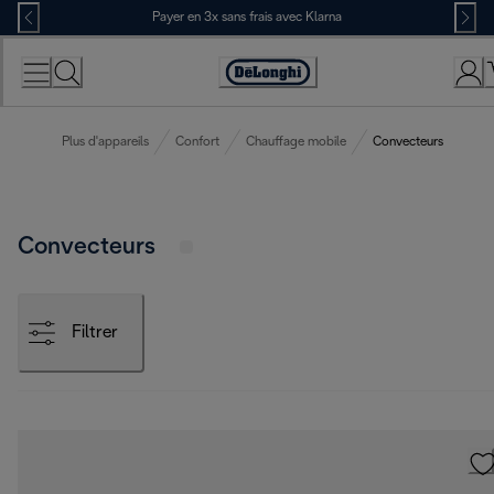
Skip
Payer en 3x sans frais avec Klarna
to
Content
Déclaration
d'accessibilité
Plus d'appareils
Confort
Chauffage mobile
Convecteurs
Convecteurs
Filtrer