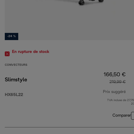
-24 %
En rupture de stock
CONVECTEURS
166,50 €
Slimstyle
219,99 €
Prix suggéré
HX65L22
TVA incluse de 27,75
prix
2
Comparer