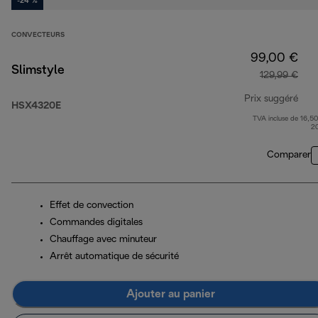
-24 %
CONVECTEURS
99,00 €
Slimstyle
129,99 €
Prix suggéré
HSX4320E
TVA incluse de 16,50
prix
2
Comparer
Effet de convection
Commandes digitales
Chauffage avec minuteur
Arrêt automatique de sécurité
Ajouter au panier