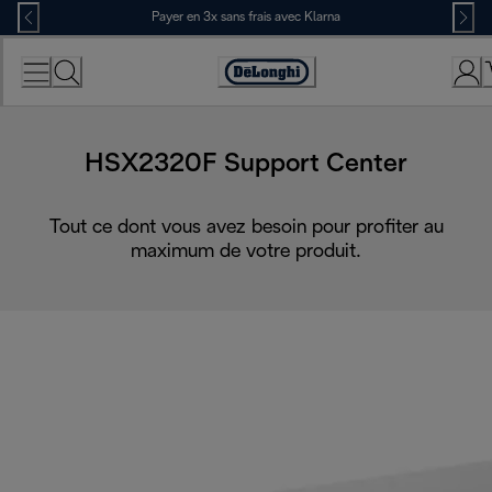
Skip
Payer en 3x sans frais avec Klarna
to
Content
Déclaration
d'accessibilité
HSX2320F Support Center
Tout ce dont vous avez besoin pour profiter au
maximum de votre produit.