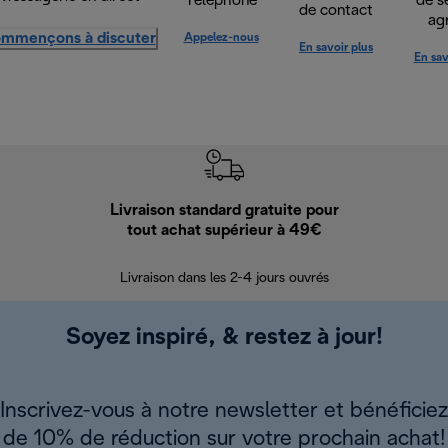
Téléphone
de s
de contact
ag
mmençons à discuter
Appelez-nous
En savoir plus
En sav
Livraison standard gratuite pour
Ret
tout achat supérieur à 49€
30 jours pour 
Livraison dans les 2-4 jours ouvrés
Soyez inspiré, & restez à jour!
Inscrivez-vous à notre newsletter et bénéficiez
de 10% de réduction sur votre prochain achat!